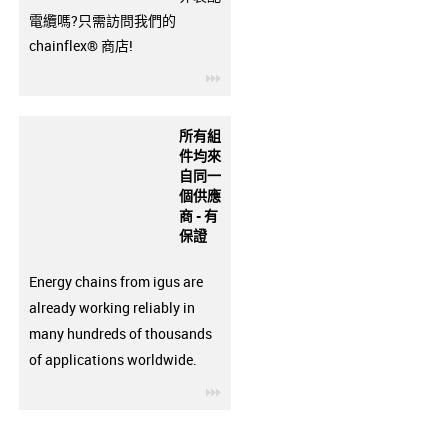
電纜嗎?只需訪問我們的
chainflex® 商店!
igus-icon-3arrow
所有組
件均來
自同一
個供應
商 - 有
保證
Energy chains from igus are
already working reliably in
many hundreds of thousands
of applications worldwide.
igus-icon-3arrow