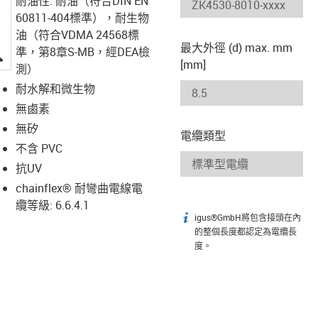
耐油性: 耐油（符合DIN EN
60811-404標準），耐生物
油（符合VDMA 24568標
最大外徑 (d) max. mm
igus-icon-lupe
準，第8章S-MB，經DEA檢
[mm]
測）
耐水解和微生物
無鹵素
無矽
電纜類型
不含 PVC
抗UV
chainflex® 耐彎曲電線電
纜等級: 6.6.4.1
igus®GmbH將包含接頭在內
igus-icon-info
的整個長度都認定為電纜長
度。