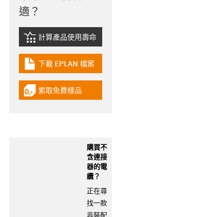
適？
計算產品使用壽命
igus-icon-lebensdauerrechner
下載 EPLAN 檔案
igus-icon-download-plan
索取免費樣品
igus-icon-gratismuster
購買不
含連接
器的電
纜？
正在尋
找一款
非裝配