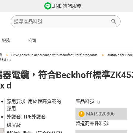
LINE 諮詢服務
服務
公司
row-right
igus-icon-arrow-right
igus-icon-arrow-righ
纜
Drive cables in accordance with manufacturers' standards
suitable for Beck
.8 x d
解碼器電纜，符合Beckhoff標準ZK453
x d
igus-icon-copy-
應用要求: 用於極高負載的
產品料號
應用
igus-icon-lieferzeit
MAT9920306
外護套: TPE外護套
製造商零件料號
總屏蔽