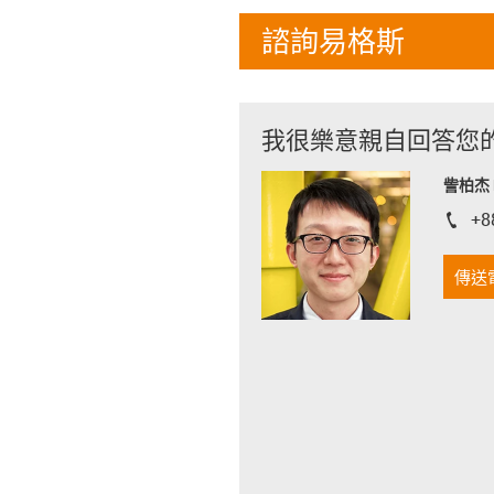
諮詢易格斯
我很樂意親自回答您
訾柏杰 D
+8
igus-i
傳送