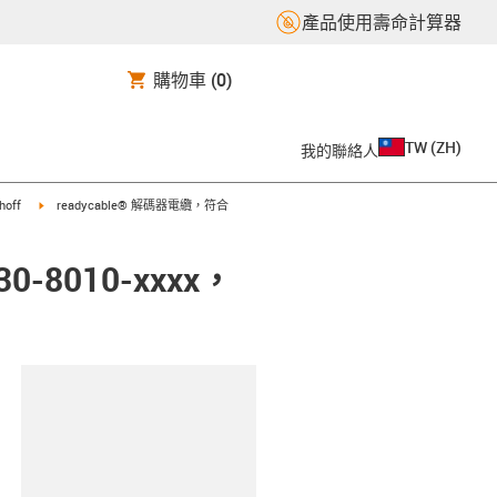
產品使用壽命計算器
購物車
(0)
TW
(
ZH
)
我的聯絡人
t
igus-icon-arrow-right
hoff
readycable® 解碼器電纜，符合
0-8010-xxxx，
clipboard