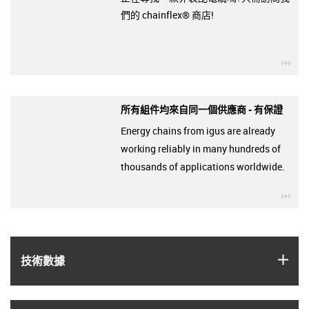
們的 chainflex® 商店!
igu
所有組件均來自同一個供應商 - 有保證
Energy chains from igus are already
working reliably in many hundreds of
thousands of applications worldwide.
igu
igus
技術數據