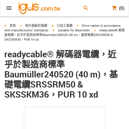
(0)
igus-icon-arrow-right
igus-icon-arrow-right
igus-icon-arrow-right
igus-icon-arrow-right
首頁
用於運動的電纜
已加工電纜
Drive cables in accordance
igus-icon-arrow-right
igus-icon-arrow-right
with manufacturers' standards
suitable for Baumüller
readycable® 解碼
器電纜，近乎於製造商標準Baumüller240520 (40 m)，基礎電纜SRSSRM50 &
SKSSKM36，PUR 10 xd
readycable® 解碼器電纜，近
乎於製造商標準
Baumüller240520 (40 m)，基
礎電纜SRSSRM50 &
SKSSKM36，PUR 10 xd