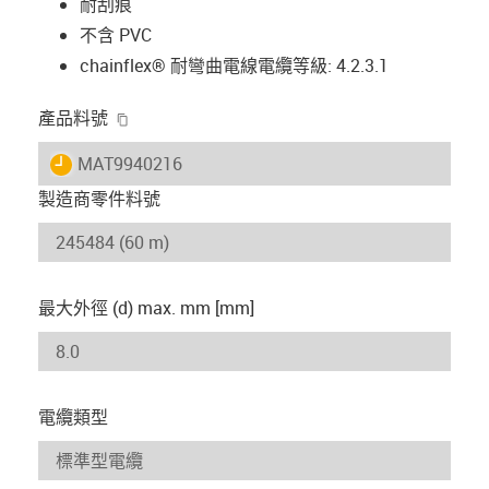
耐刮痕
不含 PVC
chainflex® 耐彎曲電線電纜等級: 4.2.3.1
igus-icon-copy-clipboard
產品料號
igus-icon-lieferzeit
MAT9940216
製造商零件料號
最大外徑 (d) max. mm [mm]
電纜類型