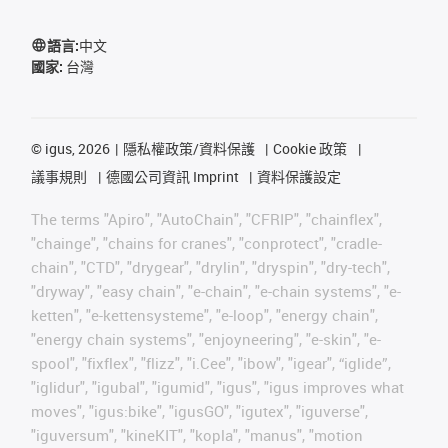
語言:
中文
國家:
台灣
©
igus, 2026
隱私權政策/資料保護
Cookie 政策
議事規則
德國公司資訊 Imprint
資料保護設定
The terms "Apiro", "AutoChain", "CFRIP", "chainflex",
"chainge", "chains for cranes", "conprotect", "cradle-
chain", "CTD", "drygear", "drylin", "dryspin", "dry-tech",
"dryway", "easy chain", "e-chain", "e-chain systems", "e-
ketten", "e-kettensysteme", "e-loop", "energy chain",
"energy chain systems", "enjoyneering", "e-skin", "e-
spool", "fixflex", "flizz", "i.Cee", "ibow", "igear", “iglide”,
"iglidur", "igubal", "igumid", "igus", "igus improves what
moves", "igus:bike", "igusGO", "igutex", "iguverse",
"iguversum", "kineKIT", "kopla", "manus", "motion