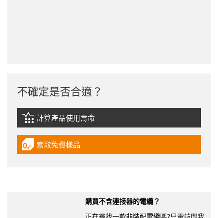
不確定是否合適？
計算產品使用壽命
igus-icon-lebensdauerrechner
索取免費樣品
igus-icon-gratismuster
購買不含連接器的電纜？
正在尋找一款非裝配電纜嗎?只需訪問我