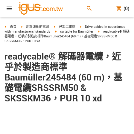
(0)
igus-icon-arrow-right
igus-icon-arrow-right
igus-icon-arrow-right
igus-icon-arrow-right
首頁
用於運動的電纜
已加工電纜
Drive cables in accordance
igus-icon-arrow-right
igus-icon-arrow-right
with manufacturers' standards
suitable for Baumüller
readycable® 解碼
器電纜，近乎於製造商標準Baumüller245484 (60 m)，基礎電纜SRSSRM50 &
SKSSKM36，PUR 10 xd
readycable® 解碼器電纜，近
乎於製造商標準
Baumüller245484 (60 m)，基
礎電纜SRSSRM50 &
SKSSKM36，PUR 10 xd