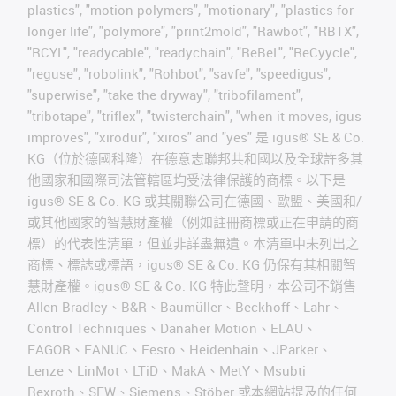
plastics", "motion polymers", "motionary", "plastics for
longer life", "polymore", "print2mold", "Rawbot", "RBTX",
"RCYL", "readycable", "readychain", "ReBeL", "ReCyycle",
"reguse", "robolink", "Rohbot", "savfe", "speedigus",
"superwise", "take the dryway", "tribofilament",
"tribotape", "triflex", "twisterchain", "when it moves, igus
improves", "xirodur", "xiros" and "yes" 是 igus® SE & Co.
KG（位於德國科隆）在德意志聯邦共和國以及全球許多其
他國家和國際司法管轄區均受法律保護的商標。以下是
igus® SE & Co. KG 或其關聯公司在德國、歐盟、美國和/
或其他國家的智慧財產權（例如註冊商標或正在申請的商
標）的代表性清單，但並非詳盡無遺。本清單中未列出之
商標、標誌或標語，igus® SE & Co. KG 仍保有其相關智
慧財產權。igus® SE & Co. KG 特此聲明，本公司不銷售
Allen Bradley、B&R、Baumüller、Beckhoff、Lahr、
Control Techniques、Danaher Motion、ELAU、
FAGOR、FANUC、Festo、Heidenhain、JParker、
Lenze、LinMot、LTiD、MakA、MetY、Msubti
Rexroth、SEW、Siemens、Stöber 或本網站提及的任何