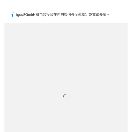
igus®GmbH將包含接頭在內的整個長度都認定為電纜長度。
igus-icon-info