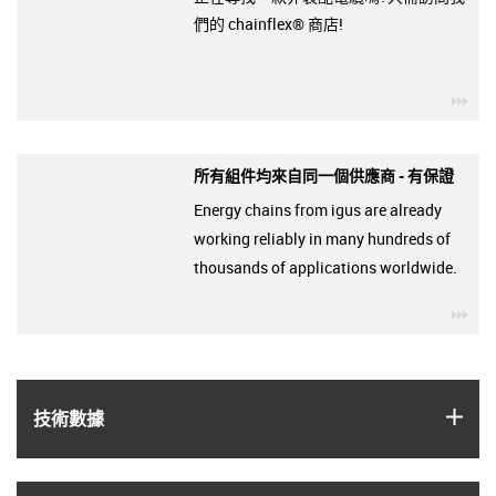
們的 chainflex® 商店!
igu
所有組件均來自同一個供應商 - 有保證
Energy chains from igus are already
working reliably in many hundreds of
thousands of applications worldwide.
igu
igus
技術數據