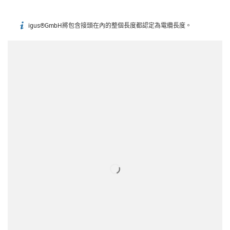
igus®GmbH將包含接頭在內的整個長度都認定為電纜長度。
igus-icon-info