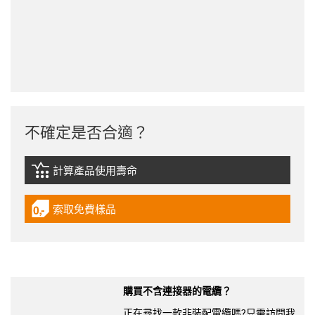
不確定是否合適？
計算產品使用壽命
igus-icon-lebensdauerrechner
索取免費樣品
igus-icon-gratismuster
購買不含連接器的電纜？
正在尋找一款非裝配電纜嗎?只需訪問我