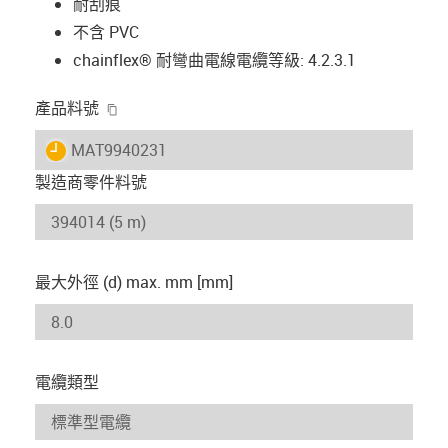
耐刮痕
不含 PVC
chainflex® 耐彎曲電線電纜等級: 4.2.3.1
igus-icon-copy-clipboard
產品料號
igus-icon-lieferzeit
MAT9940231
製造商零件料號
最大外徑 (d) max. mm [mm]
電纜類型