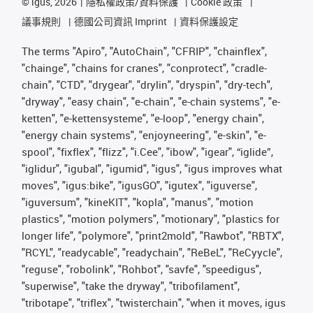
©
igus, 2026
隱私權政策/資料保護
Cookie 政策
議事規則
德國公司資訊 Imprint
資料保護設定
The terms "Apiro", "AutoChain", "CFRIP", "chainflex",
"chainge", "chains for cranes", "conprotect", "cradle-
chain", "CTD", "drygear", "drylin", "dryspin", "dry-tech",
"dryway", "easy chain", "e-chain", "e-chain systems", "e-
ketten", "e-kettensysteme", "e-loop", "energy chain",
"energy chain systems", "enjoyneering", "e-skin", "e-
spool", "fixflex", "flizz", "i.Cee", "ibow", "igear", “iglide”,
"iglidur", "igubal", "igumid", "igus", "igus improves what
moves", "igus:bike", "igusGO", "igutex", "iguverse",
"iguversum", "kineKIT", "kopla", "manus", "motion
plastics", "motion polymers", "motionary", "plastics for
longer life", "polymore", "print2mold", "Rawbot", "RBTX",
"RCYL", "readycable", "readychain", "ReBeL", "ReCyycle",
"reguse", "robolink", "Rohbot", "savfe", "speedigus",
"superwise", "take the dryway", "tribofilament",
"tribotape", "triflex", "twisterchain", "when it moves, igus