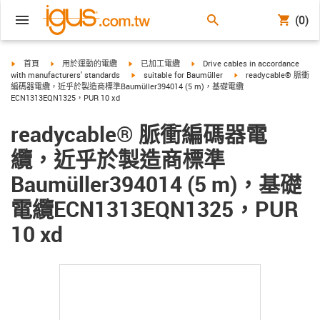
(0)
igus-icon-arrow-right
igus-icon-arrow-right
igus-icon-arrow-right
igus-icon-arrow-right
首頁
用於運動的電纜
已加工電纜
Drive cables in accordance
igus-icon-arrow-right
igus-icon-arrow-right
with manufacturers' standards
suitable for Baumüller
readycable® 脈衝
編碼器電纜，近乎於製造商標準Baumüller394014 (5 m)，基礎電纜
ECN1313EQN1325，PUR 10 xd
readycable® 脈衝編碼器電
纜，近乎於製造商標準
Baumüller394014 (5 m)，基礎
電纜ECN1313EQN1325，PUR
10 xd