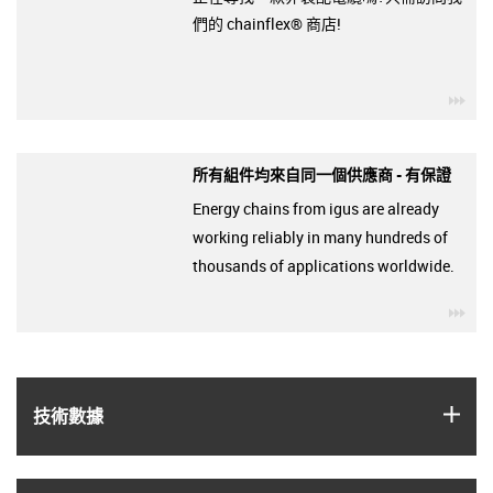
們的 chainflex® 商店!
igu
所有組件均來自同一個供應商 - 有保證
Energy chains from igus are already
working reliably in many hundreds of
thousands of applications worldwide.
igu
igus
技術數據