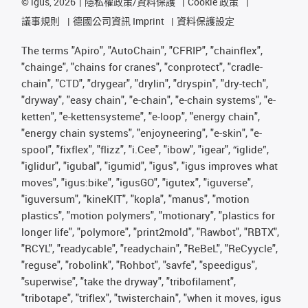
©
igus, 2026
隱私權政策/資料保護
Cookie 政策
議事規則
德國公司資訊 Imprint
資料保護設定
The terms "Apiro", "AutoChain", "CFRIP", "chainflex",
"chainge", "chains for cranes", "conprotect", "cradle-
chain", "CTD", "drygear", "drylin", "dryspin", "dry-tech",
"dryway", "easy chain", "e-chain", "e-chain systems", "e-
ketten", "e-kettensysteme", "e-loop", "energy chain",
"energy chain systems", "enjoyneering", "e-skin", "e-
spool", "fixflex", "flizz", "i.Cee", "ibow", "igear", “iglide”,
"iglidur", "igubal", "igumid", "igus", "igus improves what
moves", "igus:bike", "igusGO", "igutex", "iguverse",
"iguversum", "kineKIT", "kopla", "manus", "motion
plastics", "motion polymers", "motionary", "plastics for
longer life", "polymore", "print2mold", "Rawbot", "RBTX",
"RCYL", "readycable", "readychain", "ReBeL", "ReCyycle",
"reguse", "robolink", "Rohbot", "savfe", "speedigus",
"superwise", "take the dryway", "tribofilament",
"tribotape", "triflex", "twisterchain", "when it moves, igus