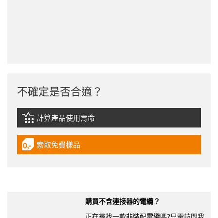
不確定是否合適？
計算產品使用壽命
igus-icon-lebensdauerrechner
索取免費樣品
igus-icon-gratismuster
購買不含連接器的電纜？
正在尋找一款非裝配電纜嗎?只需訪問我