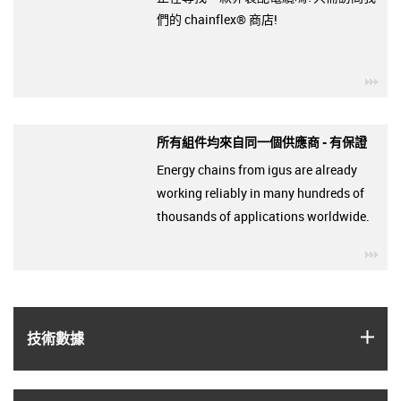
們的 chainflex® 商店!
igu
所有組件均來自同一個供應商 - 有保證
Energy chains from igus are already
working reliably in many hundreds of
thousands of applications worldwide.
igu
igus
技術數據