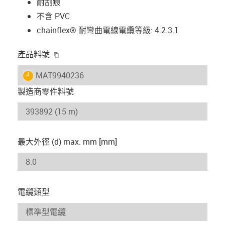
耐刮痕
不含 PVC
chainflex® 耐彎曲電線電纜等級: 4.2.3.1
igus-icon-copy-clipboard
產品料號
igus-icon-lieferzeit
MAT9940236
製造商零件料號
最大外徑 (d) max. mm [mm]
電纜類型