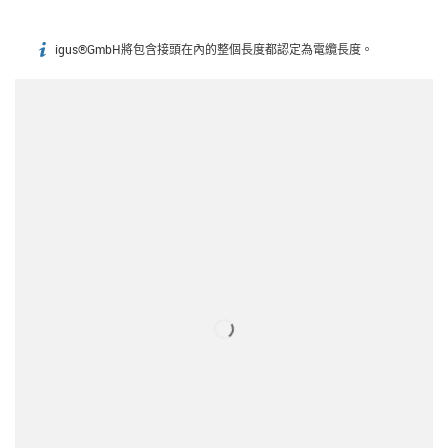
igus®GmbH將包含接頭在內的整個長度都認定為電纜長度。
igus-icon-info