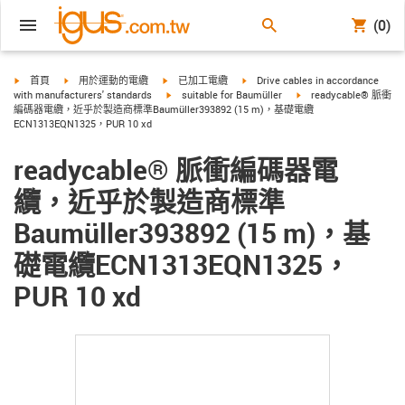
(0)
igus-icon-arrow-right
igus-icon-arrow-right
igus-icon-arrow-right
igus-icon-arrow-right
首頁
用於運動的電纜
已加工電纜
Drive cables in accordance
igus-icon-arrow-right
igus-icon-arrow-right
with manufacturers' standards
suitable for Baumüller
readycable® 脈衝
編碼器電纜，近乎於製造商標準Baumüller393892 (15 m)，基礎電纜
ECN1313EQN1325，PUR 10 xd
readycable® 脈衝編碼器電
纜，近乎於製造商標準
Baumüller393892 (15 m)，基
礎電纜ECN1313EQN1325，
PUR 10 xd