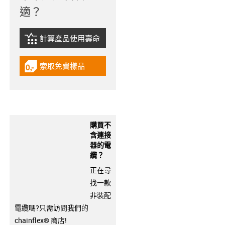
適？
計算產品使用壽命
igus-icon-lebensdauerrechner
索取免費樣品
igus-icon-gratismuster
購買不
含連接
器的電
纜？
正在尋
找一款
非裝配
電纜嗎?只需訪問我們的
chainflex® 商店!