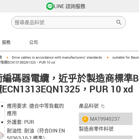
LINE 諮詢服務
服務
公司
row-right
igus-icon-arrow-right
igus-icon-arrow-righ
纜
Drive cables in accordance with manufacturers' standards
suitable for Baum
電纜ECN1313EQN1325，PUR 10 xd
 脈衝編碼器電纜，近乎於製造商標準Baum
CN1313EQN1325，PUR 10 xd
igus-icon-copy-
應用要求: 適合中等負載的
產品料號
應用
igus-icon-lieferzeit
MAT9940237
外護套: PUR
製造商零件料號
耐油性: 耐油（符合DIN EN
50363-10-2 標準）