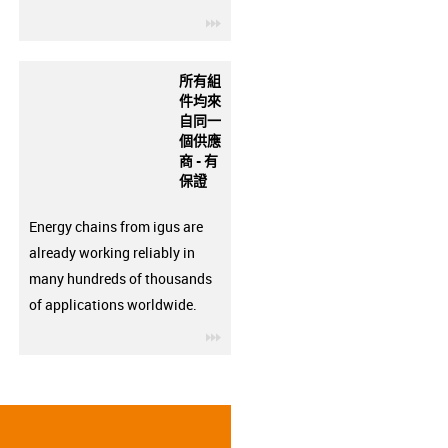
igus-icon-3arrow
所有組
件均來
自同一
個供應
商 - 有
保證
Energy chains from igus are
already working reliably in
many hundreds of thousands
of applications worldwide.
igus-icon-3arrow