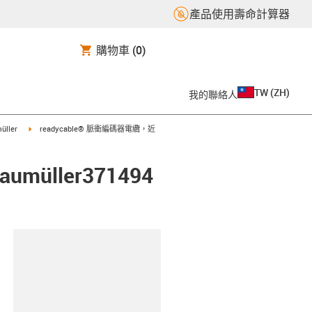
產品使用壽命計算器
購物車
(0)
TW
(
ZH
)
我的聯絡人
t
igus-icon-arrow-right
üller
readycable® 脈衝編碼器電纜，近
üller371494
clipboard