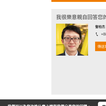
我很樂意親自回答您
訾柏杰 D
+8
igus-i
傳送