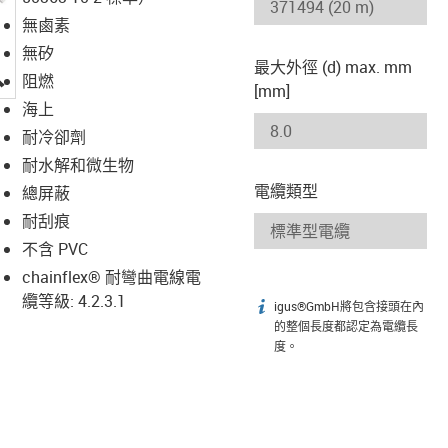
無鹵素
無矽
最大外徑 (d) max. mm
igus-icon-lupe
阻燃
[mm]
海上
耐冷卻劑
耐水解和微生物
電纜類型
總屏蔽
耐刮痕
不含 PVC
chainflex® 耐彎曲電線電
纜等級: 4.2.3.1
igus®GmbH將包含接頭在內
igus-icon-info
的整個長度都認定為電纜長
度。