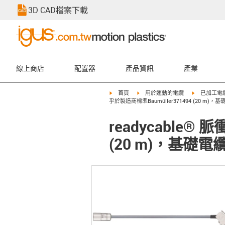
3D CAD檔案下載
線上商店
配置器
產品資訊
產業
igus-icon-arrow-right
igus-icon-arrow-right
igus-icon-ar
首頁
用於運動的電纜
已加工電
乎於製造商標準Baumüller371494 (20 m)，基礎
readycable®
(20 m)，基礎電纜E