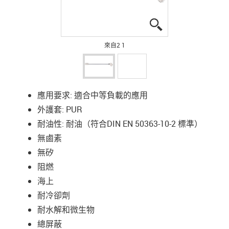
igus-icon-lupe
igus-icon-lupe
來自2 1
應用要求: 適合中等負載的應用
外護套: PUR
耐油性: 耐油（符合DIN EN 50363-10-2 標準）
無鹵素
無矽
阻燃
海上
耐冷卻劑
耐水解和微生物
總屏蔽