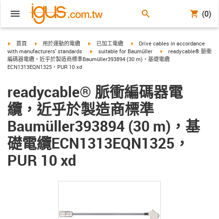
(0)
igus-icon-arrow-right
igus-icon-arrow-right
igus-icon-arrow-right
igus-icon-arrow-right
首頁
用於運動的電纜
已加工電纜
Drive cables in accordance
igus-icon-arrow-right
igus-icon-arrow-right
with manufacturers' standards
suitable for Baumüller
readycable® 脈衝
編碼器電纜，近乎於製造商標準Baumüller393894 (30 m)，基礎電纜
ECN1313EQN1325，PUR 10 xd
readycable® 脈衝編碼器電
纜，近乎於製造商標準
Baumüller393894 (30 m)，基
礎電纜ECN1313EQN1325，
PUR 10 xd