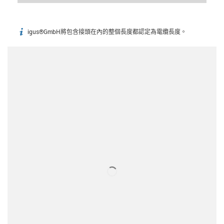
igus®GmbH將包含接頭在內的整個長度都認定為電纜長度。
igus-icon-info