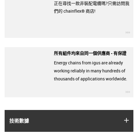
正在尋找一款非裝配電纜嗎?只需訪問我
們的 chainflex® 商店!
igu
所有組件均來自同一個供應商 - 有保證
Energy chains from igus are already
working reliably in many hundreds of
thousands of applications worldwide.
igu
igus
技術數據