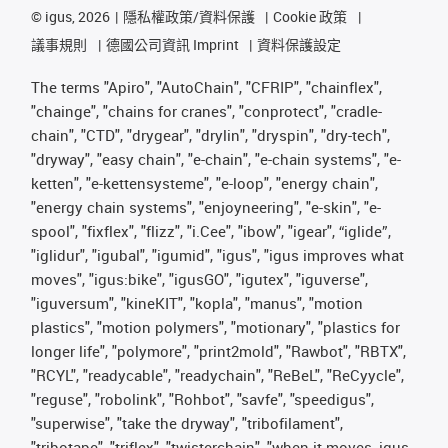
©
igus, 2026
隱私權政策/資料保護
Cookie 政策
議事規則
德國公司資訊 Imprint
資料保護設定
The terms "Apiro", "AutoChain", "CFRIP", "chainflex",
"chainge", "chains for cranes", "conprotect", "cradle-
chain", "CTD", "drygear", "drylin", "dryspin", "dry-tech",
"dryway", "easy chain", "e-chain", "e-chain systems", "e-
ketten", "e-kettensysteme", "e-loop", "energy chain",
"energy chain systems", "enjoyneering", "e-skin", "e-
spool", "fixflex", "flizz", "i.Cee", "ibow", "igear", “iglide”,
"iglidur", "igubal", "igumid", "igus", "igus improves what
moves", "igus:bike", "igusGO", "igutex", "iguverse",
"iguversum", "kineKIT", "kopla", "manus", "motion
plastics", "motion polymers", "motionary", "plastics for
longer life", "polymore", "print2mold", "Rawbot", "RBTX",
"RCYL", "readycable", "readychain", "ReBeL", "ReCyycle",
"reguse", "robolink", "Rohbot", "savfe", "speedigus",
"superwise", "take the dryway", "tribofilament",
"tribotape", "triflex", "twisterchain", "when it moves, igus