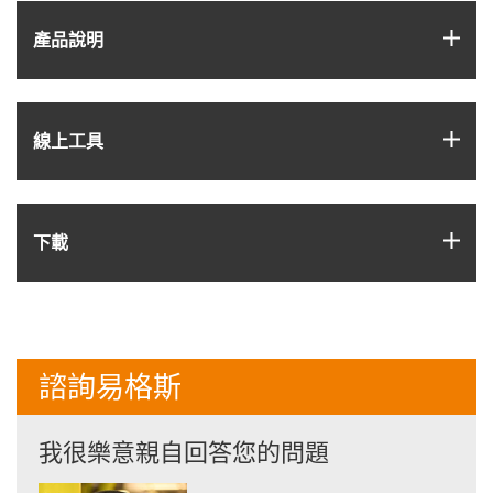
igus
產品說明
igus
線上工具
igus
下載
諮詢易格斯
我很樂意親自回答您的問題