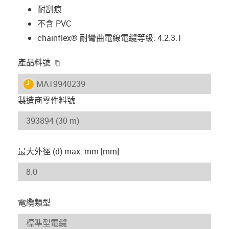
耐刮痕
不含 PVC
chainflex® 耐彎曲電線電纜等級: 4.2.3.1
igus-icon-copy-clipboard
產品料號
igus-icon-lieferzeit
MAT9940239
製造商零件料號
最大外徑 (d) max. mm [mm]
電纜類型