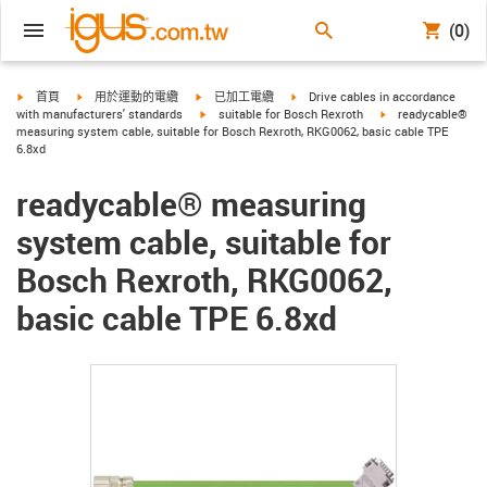
(0)
igus-icon-arrow-right
igus-icon-arrow-right
igus-icon-arrow-right
igus-icon-arrow-right
首頁
用於運動的電纜
已加工電纜
Drive cables in accordance
igus-icon-arrow-right
igus-icon-arrow-rig
with manufacturers' standards
suitable for Bosch Rexroth
readycable®
measuring system cable, suitable for Bosch Rexroth, RKG0062, basic cable TPE
6.8xd
readycable® measuring
system cable, suitable for
Bosch Rexroth, RKG0062,
basic cable TPE 6.8xd