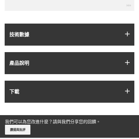
igu
igus
技術數據
igus
產品說明
igus
下載
我們可以為您改進什麼？請與我們分享您的回饋。
讚揚與批評