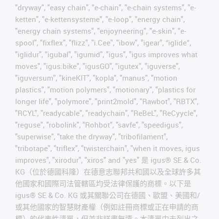
"dryway", "easy chain", "e-chain", "e-chain systems", "e-
ketten", "e-kettensysteme", "e-loop", "energy chain",
"energy chain systems", "enjoyneering", "e-skin", "e-
spool", "fixflex", "flizz", "i.Cee", "ibow", "igear", “iglide”,
"iglidur", "igubal", "igumid", "igus", "igus improves what
moves", "igus:bike", "igusGO", "igutex", "iguverse",
"iguversum", "kineKIT", "kopla", "manus", "motion
plastics", "motion polymers", "motionary", "plastics for
longer life", "polymore", "print2mold", "Rawbot", "RBTX",
"RCYL", "readycable", "readychain", "ReBeL", "ReCyycle",
"reguse", "robolink", "Rohbot", "savfe", "speedigus",
"superwise", "take the dryway", "tribofilament",
"tribotape", "triflex", "twisterchain", "when it moves, igus
improves", "xirodur", "xiros" and "yes" 是 igus® SE & Co.
KG（位於德國科隆）在德意志聯邦共和國以及全球許多其
他國家和國際司法管轄區均受法律保護的商標。以下是
igus® SE & Co. KG 或其關聯公司在德國、歐盟、美國和/
或其他國家的智慧財產權（例如註冊商標或正在申請的商
標）的代表性清單，但並非詳盡無遺。本清單中未列出之