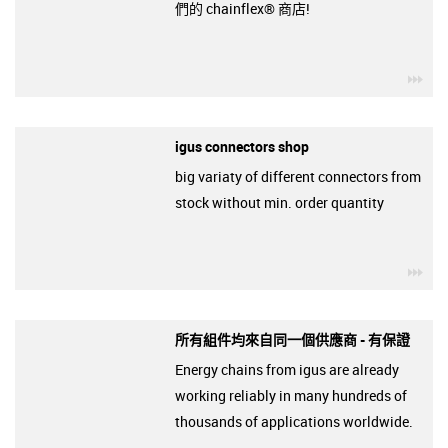
們的 chainflex® 商店!
igu
igus connectors shop
big variaty of different connectors from
stock without min. order quantity
igu
所有組件均來自同一個供應商 - 有保證
Energy chains from igus are already
working reliably in many hundreds of
thousands of applications worldwide.