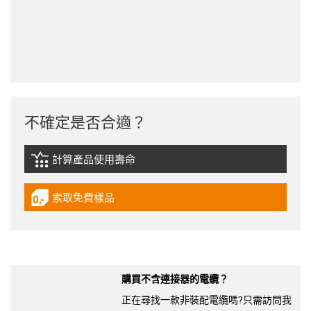
不確定是否合適？
計算產品使用壽命
igus-icon-lebensdauerrechner
索取免費樣品
igus-icon-gratismuster
購買不含連接器的電纜？
正在尋找一款非裝配電纜嗎?只需訪問我