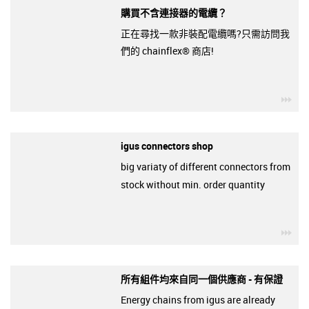
購買不含連接器的電纜？
正在尋找一款非裝配電纜嗎?只需訪問我
們的 chainflex® 商店!
igu
igus connectors shop
big variaty of different connectors from
stock without min. order quantity
igu
所有組件均來自同一個供應商 - 有保證
Energy chains from igus are already