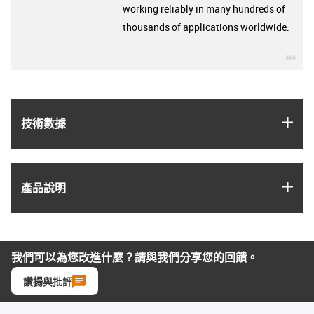
working reliably in many hundreds of
thousands of applications worldwide.
igu
igus
技術數據
igus
產品說明
我們可以為您改進什麼？請與我們分享您的回饋。
讚揚與批評