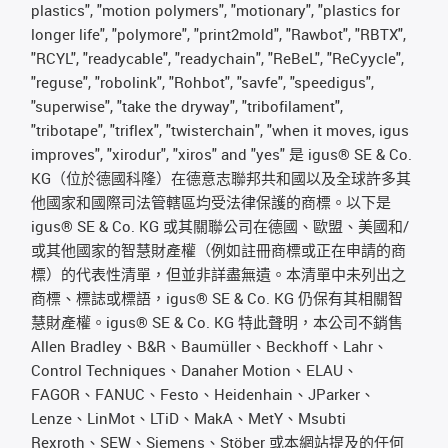
plastics", "motion polymers", "motionary", "plastics for
longer life", "polymore", "print2mold", "Rawbot", "RBTX",
"RCYL", "readycable", "readychain", "ReBeL", "ReCyycle",
"reguse", "robolink", "Rohbot", "savfe", "speedigus",
"superwise", "take the dryway", "tribofilament",
"tribotape", "triflex", "twisterchain", "when it moves, igus
improves", "xirodur", "xiros" and "yes" 是 igus® SE & Co.
KG（位於德國科隆）在德意志聯邦共和國以及全球許多其
他國家和國際司法管轄區均受法律保護的商標。以下是
igus® SE & Co. KG 或其關聯公司在德國、歐盟、美國和/
或其他國家的智慧財產權（例如註冊商標或正在申請的商
標）的代表性清單，但並非詳盡無遺。本清單中未列出之
商標、標誌或標語，igus® SE & Co. KG 仍保有其相關智
慧財產權。igus® SE & Co. KG 特此聲明，本公司不銷售
Allen Bradley、B&R、Baumüller、Beckhoff、Lahr、
Control Techniques、Danaher Motion、ELAU、
FAGOR、FANUC、Festo、Heidenhain、JParker、
Lenze、LinMot、LTiD、MakA、MetY、Msubti
Rexroth、SEW、Siemens、Stöber 或本網站提及的任何