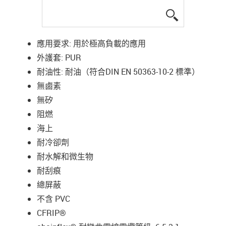
igus-icon-lup
應用要求: 用於極高負載的應用
外護套: PUR
耐油性: 耐油（符合DIN EN 50363-10-2 標準）
無鹵素
無矽
阻燃
海上
耐冷卻劑
耐水解和微生物
耐刮痕
總屏蔽
不含 PVC
CFRIP®