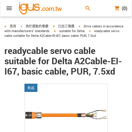
(0)
igus-icon-arrow-right
igus-icon-arrow-right
igus-icon-arrow-right
igus-icon-arrow-right
首頁
用於運動的電纜
已加工電纜
Drive cables in accordance
igus-icon-arrow-right
igus-icon-arrow-right
with manufacturers' standards
suitable for Delta
readycable servo
cable suitable for Delta A2Cable-EI-I67, basic cable, PUR, 7.5xd
readycable servo cable
suitable for Delta A2Cable-EI-
I67, basic cable, PUR, 7.5xd
新品