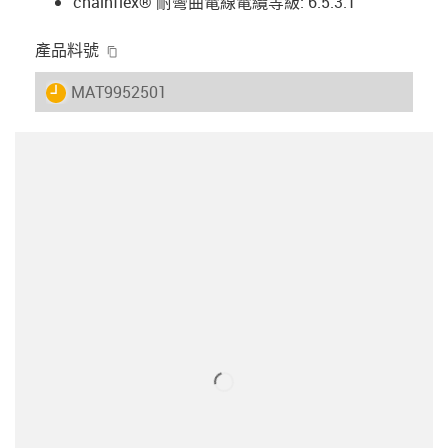
chainflex® 耐彎曲電線電纜等級: 6.5.3.1
igus-icon-copy-clipboard
產品料號
igus-icon-lieferzeit
MAT9952501