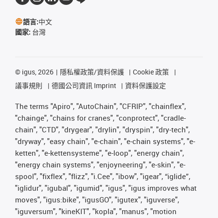
語言:
中文
國家:
台灣
©
igus, 2026
隱私權政策/資料保護
Cookie 政策
議事規則
德國公司資訊 Imprint
資料保護設定
The terms "Apiro", "AutoChain", "CFRIP", "chainflex",
"chainge", "chains for cranes", "conprotect", "cradle-
chain", "CTD", "drygear", "drylin", "dryspin", "dry-tech",
"dryway", "easy chain", "e-chain", "e-chain systems", "e-
ketten", "e-kettensysteme", "e-loop", "energy chain",
"energy chain systems", "enjoyneering", "e-skin", "e-
spool", "fixflex", "flizz", "i.Cee", "ibow", "igear", “iglide”,
"iglidur", "igubal", "igumid", "igus", "igus improves what
moves", "igus:bike", "igusGO", "igutex", "iguverse",
"iguversum", "kineKIT", "kopla", "manus", "motion