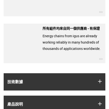
igu
所有組件均來自同一個供應商 - 有保證
Energy chains from igus are already
working reliably in many hundreds of
thousands of applications worldwide.
igu
igus
技術數據
igus
產品說明