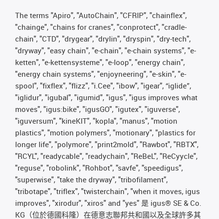
The terms "Apiro", "AutoChain", "CFRIP", "chainflex",
"chainge", "chains for cranes", "conprotect", "cradle-
chain", "CTD", "drygear", "drylin", "dryspin", "dry-tech",
"dryway", "easy chain", "e-chain", "e-chain systems", "e-
ketten", "e-kettensysteme", "e-loop", "energy chain",
"energy chain systems", "enjoyneering", "e-skin", "e-
spool", "fixflex", "flizz", "i.Cee", "ibow", "igear", “iglide”,
"iglidur", "igubal", "igumid", "igus", "igus improves what
moves", "igus:bike", "igusGO", "igutex", "iguverse",
"iguversum", "kineKIT", "kopla", "manus", "motion
plastics", "motion polymers", "motionary", "plastics for
longer life", "polymore", "print2mold", "Rawbot", "RBTX",
"RCYL", "readycable", "readychain", "ReBeL", "ReCyycle",
"reguse", "robolink", "Rohbot", "savfe", "speedigus",
"superwise", "take the dryway", "tribofilament",
"tribotape", "triflex", "twisterchain", "when it moves, igus
improves", "xirodur", "xiros" and "yes" 是 igus® SE & Co.
KG（位於德國科隆）在德意志聯邦共和國以及全球許多其