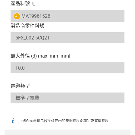
igus-icon-copy-clipboard
產品料號
igus-icon-lieferzeit
MAT9961526
製造商零件料號
最大外徑 (d) max. mm [mm]
電纜類型
igus®GmbH將包含接頭在內的整個長度都認定為電纜長度。
igus-icon-info