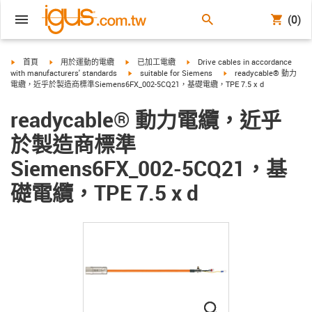
(0)
igus-icon-arrow-right
igus-icon-arrow-right
igus-icon-arrow-right
igus-icon-arrow-right
首頁
用於運動的電纜
已加工電纜
Drive cables in accordance
igus-icon-arrow-right
igus-icon-arrow-right
with manufacturers' standards
suitable for Siemens
readycable® 動力
電纜，近乎於製造商標準Siemens6FX_002-5CQ21，基礎電纜，TPE 7.5 x d
readycable® 動力電纜，近乎
於製造商標準
Siemens6FX_002-5CQ21，基
礎電纜，TPE 7.5 x d
igus-icon-lupe
igus-icon-lupe