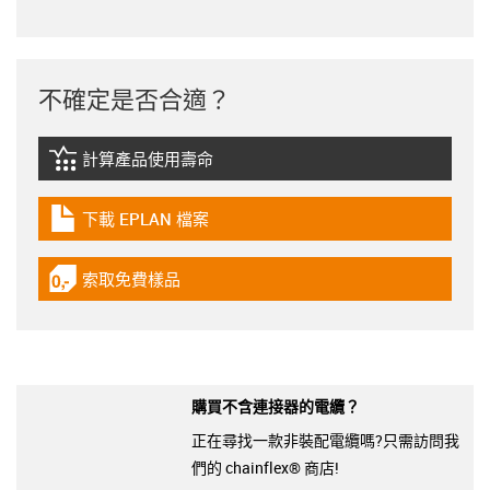
不確定是否合適？
計算產品使用壽命
igus-icon-lebensdauerrechner
下載 EPLAN 檔案
igus-icon-download-plan
索取免費樣品
igus-icon-gratismuster
購買不含連接器的電纜？
正在尋找一款非裝配電纜嗎?只需訪問我
們的 chainflex® 商店!