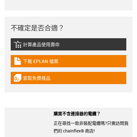
不確定是否合適？
計算產品使用壽命
igus-icon-lebensdauerrechner
下載 EPLAN 檔案
igus-icon-download-plan
索取免費樣品
igus-icon-gratismuster
購買不含連接器的電纜？
正在尋找一款非裝配電纜嗎?只需訪問我
們的 chainflex® 商店!