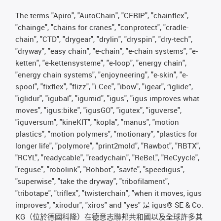
The terms "Apiro", "AutoChain", "CFRIP", "chainflex",
"chainge", "chains for cranes", "conprotect", "cradle-
chain", "CTD", "drygear", "drylin", "dryspin", "dry-tech",
"dryway", "easy chain", "e-chain", "e-chain systems", "e-
ketten", "e-kettensysteme", "e-loop", "energy chain",
"energy chain systems", "enjoyneering", "e-skin", "e-
spool", "fixflex", "flizz", "i.Cee", "ibow", "igear", “iglide”,
"iglidur", "igubal", "igumid", "igus", "igus improves what
moves", "igus:bike", "igusGO", "igutex", "iguverse",
"iguversum", "kineKIT", "kopla", "manus", "motion
plastics", "motion polymers", "motionary", "plastics for
longer life", "polymore", "print2mold", "Rawbot", "RBTX",
"RCYL", "readycable", "readychain", "ReBeL", "ReCyycle",
"reguse", "robolink", "Rohbot", "savfe", "speedigus",
"superwise", "take the dryway", "tribofilament",
"tribotape", "triflex", "twisterchain", "when it moves, igus
improves", "xirodur", "xiros" and "yes" 是 igus® SE & Co.
KG（位於德國科隆）在德意志聯邦共和國以及全球許多其