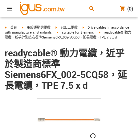
(0)
igus-icon-arrow-right
igus-icon-arrow-right
igus-icon-arrow-right
igus-icon-arrow-right
首頁
用於運動的電纜
已加工電纜
Drive cables in accordance
igus-icon-arrow-right
igus-icon-arrow-right
with manufacturers' standards
suitable for Siemens
readycable® 動力
電纜，近乎於製造商標準Siemens6FX_002-5CQ58，延長電纜，TPE 7.5 x d
readycable® 動力電纜，近乎
於製造商標準
Siemens6FX_002-5CQ58，延
長電纜，TPE 7.5 x d
igus-icon-lupe
igus-icon-lupe