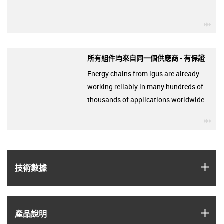
igu
所有組件均來自同一個供應商 - 有保證
Energy chains from igus are already
working reliably in many hundreds of
thousands of applications worldwide.
igu
igus
技術數據
igus
產品說明