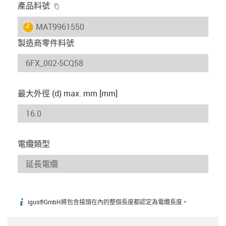
igus-icon-copy-clipboard
產品料號
igus-icon-lieferzeit
MAT9961550
製造商零件料號
最大外徑 (d) max. mm [mm]
電纜類型
igus®GmbH將包含接頭在內的整個長度都認定為電纜長度。
igus-icon-info