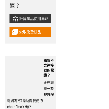
適？
計算產品使用壽命
igus-icon-lebensdauerrechner
索取免費樣品
igus-icon-gratismuster
購買不
含連接
器的電
纜？
正在尋
找一款
非裝配
電纜嗎?只需訪問我們的
chainflex® 商店!