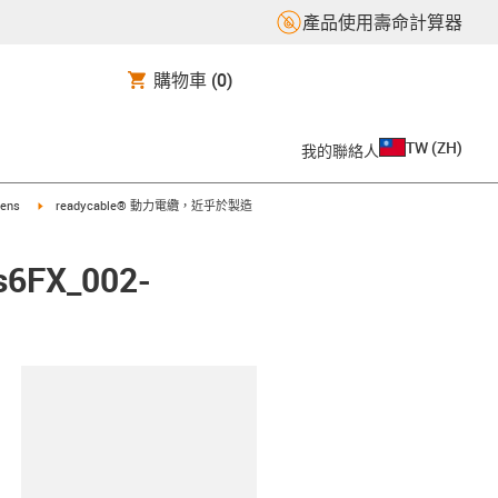
產品使用壽命計算器
購物車
(0)
TW
(
ZH
)
我的聯絡人
t
igus-icon-arrow-right
mens
readycable® 動力電纜，近乎於製造
FX_002-
clipboard