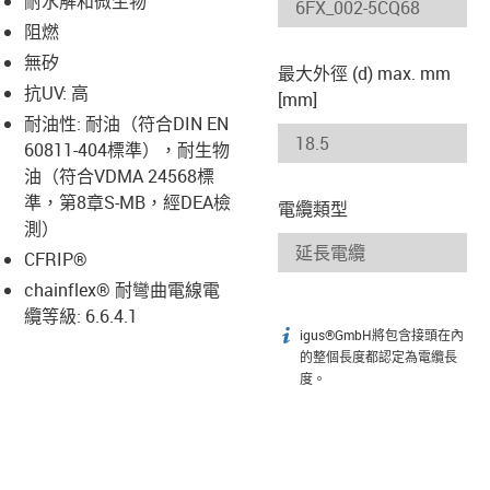
耐水解和微生物
-icon-lupe
-icon-lupe
阻燃
無矽
最大外徑 (d) max. mm
抗UV: 高
[mm]
耐油性: 耐油（符合DIN EN
60811-404標準），耐生物
油（符合VDMA 24568標
準，第8章S-MB，經DEA檢
電纜類型
測）
CFRIP®
chainflex® 耐彎曲電線電
纜等級: 6.6.4.1
igus®GmbH將包含接頭在內
igus-icon-info
的整個長度都認定為電纜長
度。