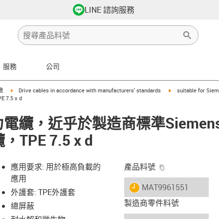
LINE 諮詢服務
服務
公司
row-right
igus-icon-arrow-right
igus-icon-arrow-righ
纜
Drive cables in accordance with manufacturers' standards
suitable for Sie
7.5 x d
 動力電纜，近乎於製造商標準Siemens6
PE 7.5 x d
igus-icon-copy-
應用要求: 用於極高負載的
產品料號
應用
igus-icon-lieferzeit
MAT9961551
外護套: TPE外護套
製造商零件料號
總屏蔽