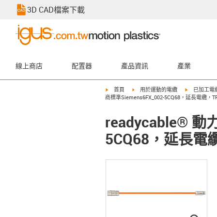
3D CAD檔案下載
線上商店
配置器
產品資訊
產業
igus-icon-arrow-right
igus-icon-arrow-right
igus-icon-ar
首頁
用於運動的電纜
已加工電
商標準Siemens6FX_002-5CQ68，延長電纜，TPE 
readycable®
5CQ68，延長電纜，T