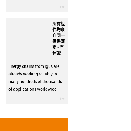
igus-icon-3arrow
所有組
件均來
自同一
個供應
商 - 有
保證
Energy chains from igus are
already working reliably in
many hundreds of thousands
of applications worldwide.
igus-icon-3arrow