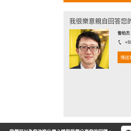
我很樂意親自回答您
訾柏杰 D
+8
igus-i
傳送