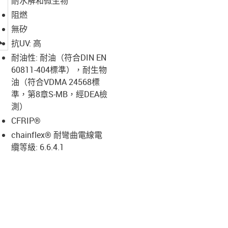
耐水解和微生物
阻燃
無矽
igus-icon-lupe
抗UV: 高
耐油性: 耐油（符合DIN EN
60811-404標準），耐生物
油（符合VDMA 24568標
準，第8章S-MB，經DEA檢
測）
CFRIP®
chainflex® 耐彎曲電線電
纜等級: 6.6.4.1