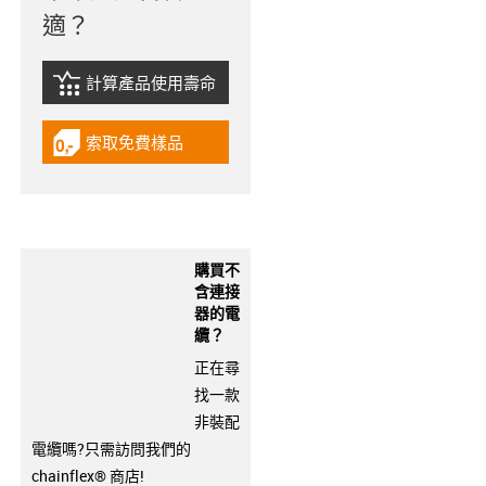
適？
計算產品使用壽命
igus-icon-lebensdauerrechner
索取免費樣品
igus-icon-gratismuster
購買不
含連接
器的電
纜？
正在尋
找一款
非裝配
電纜嗎?只需訪問我們的
chainflex® 商店!