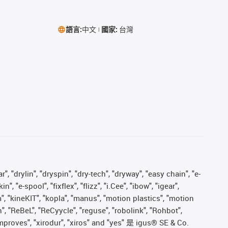
語言:
中文
國家:
台灣
, "drylin", "dryspin", "dry-tech", "dryway", "easy chain", "e-
"e-spool", "fixflex", "flizz", "i.Cee", "ibow", "igear",
m", "kineKIT", "kopla", "manus", "motion plastics", "motion
", "ReBeL", "ReCyycle", "reguse", "robolink", "Rohbot",
s improves", "xirodur", "xiros" and "yes" 是 igus® SE & Co.