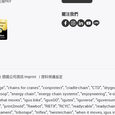
台灣PAY
關注我們
德國公司資訊 Imprint
資料保護設定
", "chains for cranes", "conprotect", "cradle-chain", "CTD", "drygear"
op", "energy chain", "energy chain systems", "enjoyneering", "e-skin", 
es what moves", "igus:bike", "igusGO", "igutex", "iguverse", "iguversu
", "print2mold", "Rawbot", "RBTX", "RCYL", "readycable", "readychain
ilament", "tribotape", "triflex", "twisterchain", "when it moves, igu