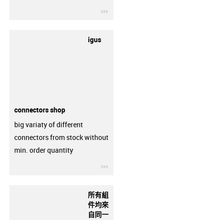
igus-icon-3arrow
igus
connectors shop
big variaty of different
connectors from stock without
min. order quantity
igus-icon-3arrow
所有組
件均來
自同一