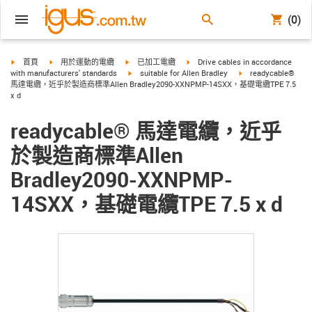
(0)
igus-icon-arrow-right
igus-icon-arrow-right
igus-icon-arrow-right
igus-icon-arrow-right
首頁
用於運動的電纜
已加工電纜
Drive cables in accordance
igus-icon-arrow-right
igus-icon-arrow-righ
with manufacturers' standards
suitable for Allen Bradley
readycable®
馬達電纜，近乎於製造商標準Allen Bradley2090-XXNPMP-14SXX，基礎電纜TPE 7.5
x d
readycable® 馬達電纜，近乎
於製造商標準Allen
Bradley2090-XXNPMP-
14SXX，基礎電纜TPE 7.5 x d