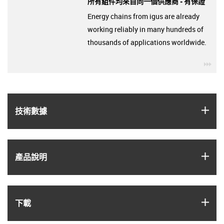
所有組件均來自同一個供應商 - 有保證
Energy chains from igus are already
working reliably in many hundreds of
thousands of applications worldwide.
igu
igus
技術數據
igus
產品說明
igus
下載