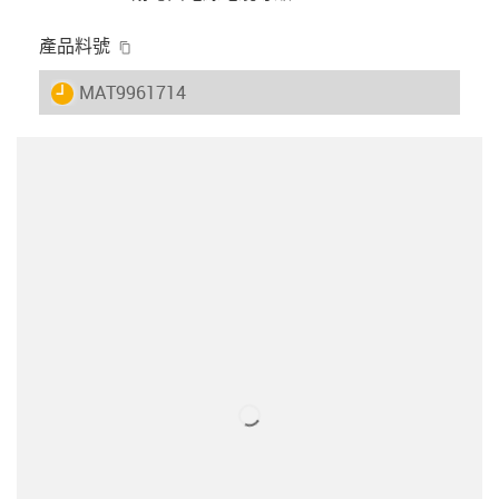
igus-icon-copy-clipboard
產品料號
igus-icon-lieferzeit
MAT9961714