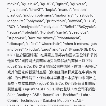
moves", "igus:bike", "igusGO", "igutex", "iguverse",
"iguversum", "kineKIT", "kopla", "manus", "motion
plastics", "motion polymers", "motionary", "plastics for
longer life", "polymore", "print2mold", "Rawbot", "RBTX",
"RCYL", "readycable", "readychain", "ReBeL", "ReCyycle",
"reguse", "robolink", "Rohbot", "savfe", "speedigus",
"superwise", "take the dryway", "tribofilament",
"tribotape", "triflex", "twisterchain", "when it moves, igus
improves", "xirodur", "xiros" and "yes" 是 igus® SE & Co.
KG（位於德國科隆）在德意志聯邦共和國以及全球許多其
他國家和國際司法管轄區均受法律保護的商標。以下是
igus® SE & Co. KG 或其關聯公司在德國、歐盟、美國和/
或其他國家的智慧財產權（例如註冊商標或正在申請的商
標）的代表性清單，但並非詳盡無遺。本清單中未列出之
商標、標誌或標語，igus® SE & Co. KG 仍保有其相關智
慧財產權。igus® SE & Co. KG 特此聲明，本公司不銷售
Allen Bradley、B&R、Baumüller、Beckhoff、Lahr、
Control Techniques、Danaher Motion、ELAU、