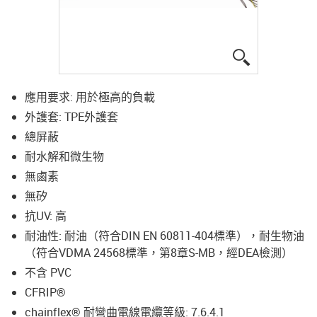
igus-icon-lup
應用要求: 用於極高的負載
外護套: TPE外護套
總屏蔽
耐水解和微生物
無鹵素
無矽
抗UV: 高
耐油性: 耐油（符合DIN EN 60811-404標準），耐生物油
（符合VDMA 24568標準，第8章S-MB，經DEA檢測）
不含 PVC
CFRIP®
chainflex® 耐彎曲電線電纜等級: 7.6.4.1