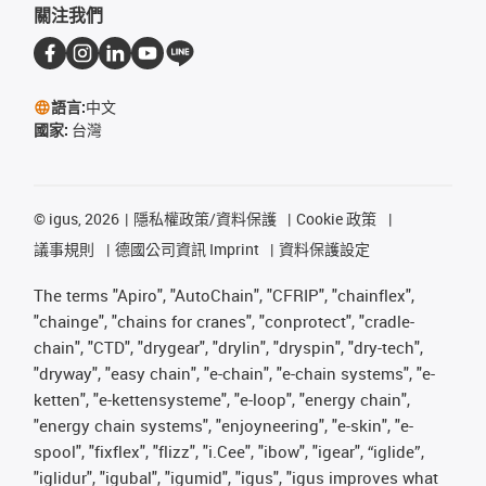
關注我們
語言:
中文
國家:
台灣
©
igus, 2026
隱私權政策/資料保護
Cookie 政策
議事規則
德國公司資訊 Imprint
資料保護設定
The terms "Apiro", "AutoChain", "CFRIP", "chainflex",
"chainge", "chains for cranes", "conprotect", "cradle-
chain", "CTD", "drygear", "drylin", "dryspin", "dry-tech",
"dryway", "easy chain", "e-chain", "e-chain systems", "e-
ketten", "e-kettensysteme", "e-loop", "energy chain",
"energy chain systems", "enjoyneering", "e-skin", "e-
spool", "fixflex", "flizz", "i.Cee", "ibow", "igear", “iglide”,
"iglidur", "igubal", "igumid", "igus", "igus improves what