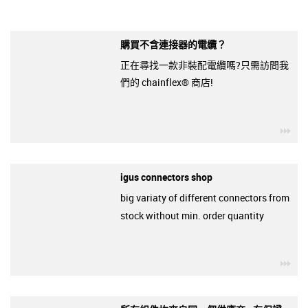
購買不含連接器的電纜？
正在尋找一款非裝配電纜嗎?只需訪問我
們的 chainflex® 商店!
igu
igus connectors shop
big variaty of different connectors from
stock without min. order quantity
igu