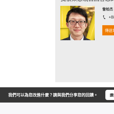
訾柏杰 D
+8
igus-i
傳送
我們可以為您改進什麼？請與我們分享您的回饋。
讚