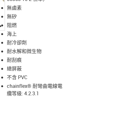
無鹵素
無矽
igus-icon-lupe
阻燃
海上
耐冷卻劑
耐水解和微生物
耐刮痕
總屏蔽
不含 PVC
chainflex® 耐彎曲電線電
纜等級: 4.2.3.1