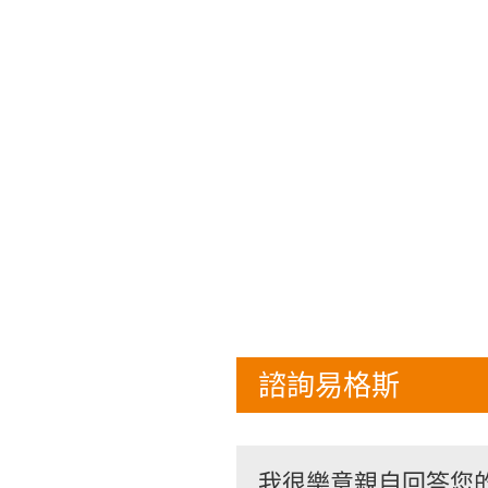
諮詢易格斯
我很樂意親自回答您