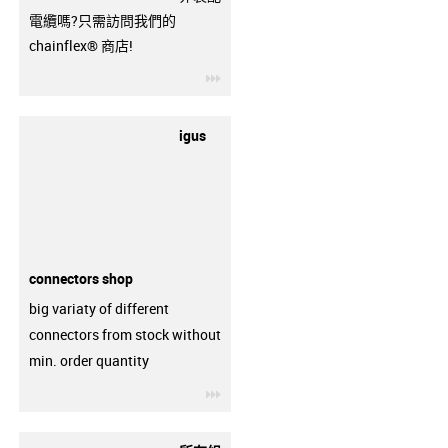
電纜嗎?只需訪問我們的
chainflex® 商店!
igus-icon-3arrow
igus
connectors shop
big variaty of different
connectors from stock without
min. order quantity
igus-icon-3arrow