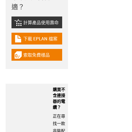
適？
計算產品使用壽命
igus-icon-lebensdauerrechner
下載 EPLAN 檔案
igus-icon-download-plan
索取免費樣品
igus-icon-gratismuster
購買不
含連接
器的電
纜？
正在尋
找一款
非裝配