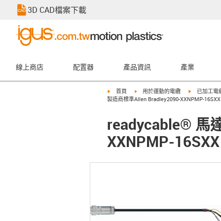
3D CAD檔案下載
線上商店
配置器
產品資訊
產業
igus-icon-arrow-right
igus-icon-arrow-right
igus-icon-ar
首頁
用於運動的電纜
已加工電
製造商標準Allen Bradley2090-XXNPMP-16SX
readycable® 
XXNPMP-16SX