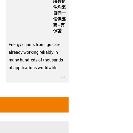
所有組
件均來
自同一
個供應
商 - 有
保證
Energy chains from igus are
already working reliably in
many hundreds of thousands
of applications worldwide.
igus-icon-3arrow