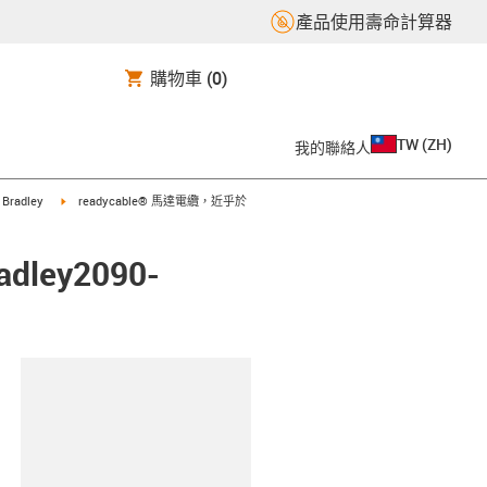
產品使用壽命計算器
購物車
(0)
TW
(
ZH
)
我的聯絡人
t
igus-icon-arrow-right
n Bradley
readycable® 馬達電纜，近乎於
ley2090-
clipboard