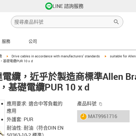
LINE 諮詢服務
服務
公司
row-right
igus-icon-arrow-right
igus-icon-arrow-righ
纜
Drive cables in accordance with manufacturers' standards
suitable for Alle
X，基礎電纜PUR 10 x d
馬達電纜，近乎於製造商標準Allen Brad
X，基礎電纜PUR 10 x d
igus-icon-copy-
應用要求: 適合中等負載的
產品料號
應用
igus-icon-lieferzeit
MAT9961716
外護套: PUR
耐油性: 耐油（符合DIN EN
50363-10-2 標準）