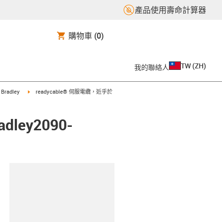
產品使用壽命計算器
購物車
(0)
TW
(
ZH
)
我的聯絡人
t
igus-icon-arrow-right
n Bradley
readycable® 伺服電纜，近乎於
ley2090-
clipboard