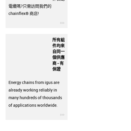
電纜嗎?只需訪問我們的
chainflex® 商店!
igus-icon-3arrow
所有組
件均來
自同一
個供應
商 - 有
保證
Energy chains from igus are
already working reliably in
many hundreds of thousands
of applications worldwide.
igus-icon-3arrow