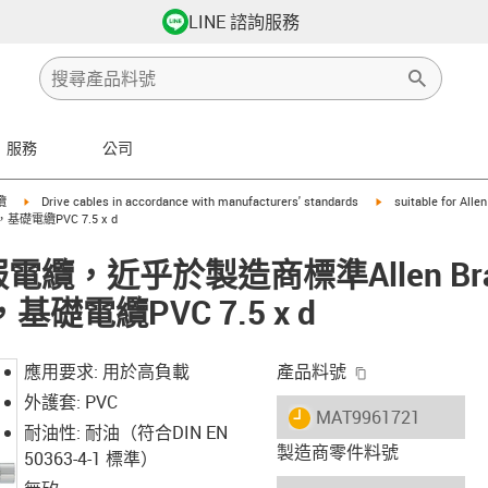
LINE 諮詢服務
服務
公司
row-right
igus-icon-arrow-right
igus-icon-arrow-righ
纜
Drive cables in accordance with manufacturers' standards
suitable for Alle
x，基礎電纜PVC 7.5 x d
伺服電纜，近乎於製造商標準Allen Brad
，基礎電纜PVC 7.5 x d
igus-icon-copy-
應用要求: 用於高負載
產品料號
外護套: PVC
igus-icon-lieferzeit
MAT9961721
耐油性: 耐油（符合DIN EN
製造商零件料號
50363-4-1 標準）