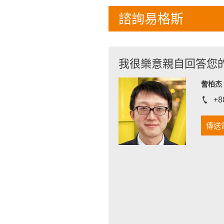
諮詢易格斯
我很樂意親自回答您
訾柏杰 D
+8
igus-i
傳送