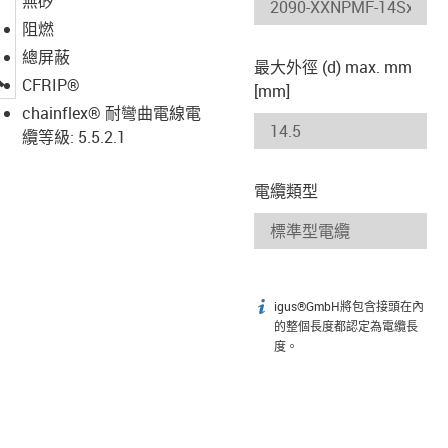
無矽
阻燃
總屏蔽
最大外徑 (d) max. mm
igus-icon-lupe
CFRIP®
[mm]
chainflex® 耐彎曲電線電
纜等級: 5.5.2.1
電纜類型
igus®GmbH將包含接頭在內
igus-icon-info
的整個長度都認定為電纜長
度。