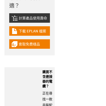
適？
計算產品使用壽命
igus-icon-lebensdauerrechner
下載 EPLAN 檔案
igus-icon-download-plan
索取免費樣品
igus-icon-gratismuster
購買不
含連接
器的電
纜？
正在尋
找一款
非裝配