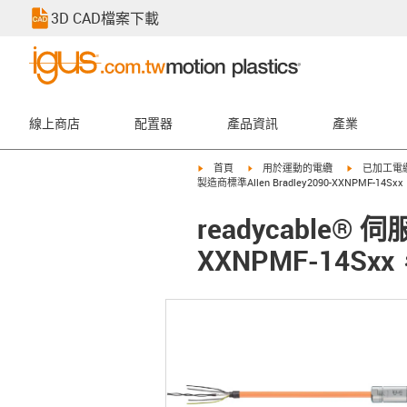
3D CAD檔案下載
線上商店
配置器
產品資訊
產業
igus-icon-arrow-right
igus-icon-arrow-right
igus-icon-ar
首頁
用於運動的電纜
已加工電
製造商標準Allen Bradley2090-XXNPMF-14Sx
readycable® 
XXNPMF-14Sxx