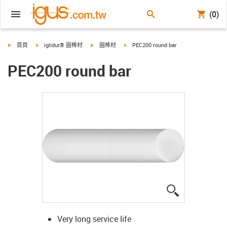
(0)
igus-icon-arrow-right
igus-icon-arrow-right
igus-icon-arrow-right
igus-icon-arrow-right
首頁
iglidur® 圓棒材
圓棒材
PEC200 round bar
PEC200 round bar
igus-icon-lup
Very long service life