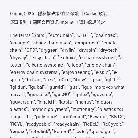
©
igus, 2026
隱私權政策/資料保護
Cookie 政策
議事規則
德國公司資訊 Imprint
資料保護設定
The terms "Apiro", "AutoChain", "CFRIP", "chainflex",
"chainge", "chains for cranes", "conprotect", "cradle-
chain", "CTD", "drygear", "drylin", "dryspin", "dry-tech",
"dryway", "easy chain", "e-chain", "e-chain systems", "e-
ketten", "e-kettensysteme", "e-loop", "energy chain",
"energy chain systems", "enjoyneering", "e-skin", "e-
spool", "fixflex", "flizz", "i.Cee", "ibow", "igear", “iglide”,
"iglidur", "igubal", "igumid", "igus", "igus improves what
moves", "igus:bike", "igusGO", "igutex", "iguverse",
"iguversum", "kineKIT", "kopla", "manus", "motion
plastics", "motion polymers", "motionary", "plastics for
longer life", "polymore", "print2mold", "Rawbot", "RBTX",
"RCYL", "readycable", "readychain", "ReBeL", "ReCyycle",
"reguse", "robolink", "Rohbot", "savfe", "speedigus",