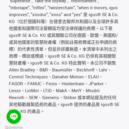
"superwise", "take the dryway", "tribofilament",
"tribotape", "triflex", "twisterchain", "when it moves, igus
improves", "xirodur", "xiros" and "yes" 是 igus® SE & Co.
KG（位於德國科隆）在德意志聯邦共和國以及全球許多其
他國家和國際司法管轄區均受法律保護的商標。以下是
igus® SE & Co. KG 或其關聯公司在德國、歐盟、美國和/
或其他國家的智慧財產權（例如註冊商標或正在申請的商
標）的代表性清單，但並非詳盡無遺。本清單中未列出之
商標、標誌或標語，igus® SE & Co. KG 仍保有其相關智
慧財產權。igus® SE & Co. KG 特此聲明，本公司不銷售
Allen Bradley、B&R、Baumüller、Beckhoff、Lahr、
Control Techniques、Danaher Motion、ELAU、
FAGOR、FANUC、Festo、Heidenhain、JParker、
Lenze、LinMot、LTiD、MakA、MetY、Msubti
Rexroth、SEW、Siemens、Stöber 或本網站提及的任何
其他驅動器製造商的產品。igus® 提供的產品是 igus® SE
& Co. KG 的產品。