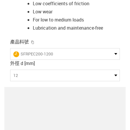
Low coefficients of friction
Low wear
For low to medium loads
Lubrication and maintenance-free
igus-icon-copy-clipboard
產品料號
igus-icon-lieferzeit
SFRPEC200-1200
外徑 d [mm]
12