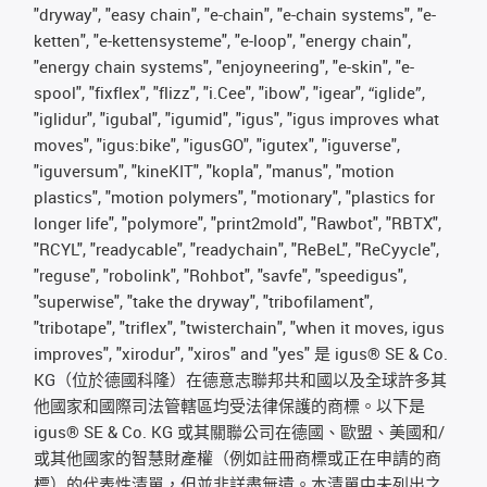
"dryway", "easy chain", "e-chain", "e-chain systems", "e-
ketten", "e-kettensysteme", "e-loop", "energy chain",
"energy chain systems", "enjoyneering", "e-skin", "e-
spool", "fixflex", "flizz", "i.Cee", "ibow", "igear", “iglide”,
"iglidur", "igubal", "igumid", "igus", "igus improves what
moves", "igus:bike", "igusGO", "igutex", "iguverse",
"iguversum", "kineKIT", "kopla", "manus", "motion
plastics", "motion polymers", "motionary", "plastics for
longer life", "polymore", "print2mold", "Rawbot", "RBTX",
"RCYL", "readycable", "readychain", "ReBeL", "ReCyycle",
"reguse", "robolink", "Rohbot", "savfe", "speedigus",
"superwise", "take the dryway", "tribofilament",
"tribotape", "triflex", "twisterchain", "when it moves, igus
improves", "xirodur", "xiros" and "yes" 是 igus® SE & Co.
KG（位於德國科隆）在德意志聯邦共和國以及全球許多其
他國家和國際司法管轄區均受法律保護的商標。以下是
igus® SE & Co. KG 或其關聯公司在德國、歐盟、美國和/
或其他國家的智慧財產權（例如註冊商標或正在申請的商
標）的代表性清單，但並非詳盡無遺。本清單中未列出之