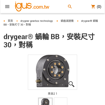
(0)
igus-icon-arrow-right
igus-icon-arrow-right
igus-icon-arrow-right
igus-icon-arrow-right
首頁
drygear gearbox technology
蝸齒減速機
drygear® 蝸輪
BB，安裝尺寸 30，對稱
drygear® 蝸輪 BB，安裝尺寸
30，對稱
igus-icon-lupe
igus-icon-lupe
來自2 1