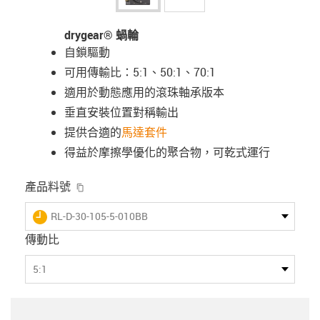
drygear® 蝸輪
自鎖驅動
可用傳輸比：5:1、50:1、70:1
適用於動態應用的滾珠軸承版本
垂直安裝位置對稱輸出
提供合適的
馬達套件
得益於摩擦學優化的聚合物，可乾式運行
igus-icon-copy-clipboard
產品料號
igus-icon-lieferzeit
RL-D-30-105-5-010BB
傳動比
5:1