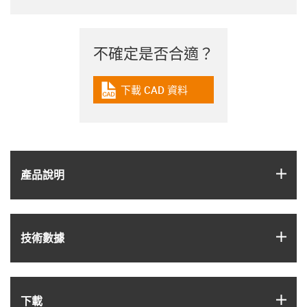
不確定是否合適？
下載 CAD 資料
igus-icon-cad-dateien
igus
產品說明
igus
技術數據
igus
下載