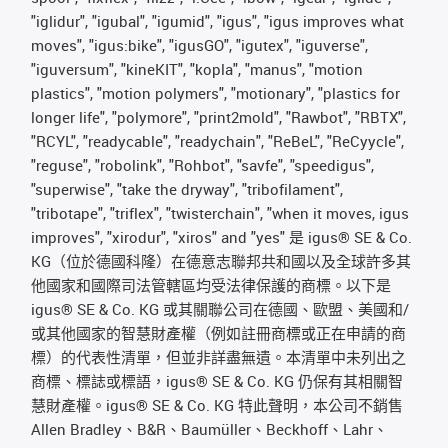
"iglidur", "igubal", "igumid", "igus", "igus improves what
moves", "igus:bike", "igusGO", "igutex", "iguverse",
"iguversum", "kineKIT", "kopla", "manus", "motion
plastics", "motion polymers", "motionary", "plastics for
longer life", "polymore", "print2mold", "Rawbot", "RBTX",
"RCYL", "readycable", "readychain", "ReBeL", "ReCyycle",
"reguse", "robolink", "Rohbot", "savfe", "speedigus",
"superwise", "take the dryway", "tribofilament",
"tribotape", "triflex", "twisterchain", "when it moves, igus
improves", "xirodur", "xiros" and "yes" 是 igus® SE & Co.
KG（位於德國科隆）在德意志聯邦共和國以及全球許多其
他國家和國際司法管轄區均受法律保護的商標。以下是
igus® SE & Co. KG 或其關聯公司在德國、歐盟、美國和/
或其他國家的智慧財產權（例如註冊商標或正在申請的商
標）的代表性清單，但並非詳盡無遺。本清單中未列出之
商標、標誌或標語，igus® SE & Co. KG 仍保有其相關智
慧財產權。igus® SE & Co. KG 特此聲明，本公司不銷售
Allen Bradley、B&R、Baumüller、Beckhoff、Lahr、