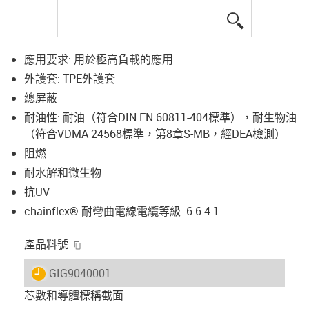
igus-icon-lup
應用要求: 用於極高負載的應用
外護套: TPE外護套
總屏蔽
耐油性: 耐油（符合DIN EN 60811-404標準），耐生物油
（符合VDMA 24568標準，第8章S-MB，經DEA檢測）
阻燃
耐水解和微生物
抗UV
chainflex® 耐彎曲電線電纜等級: 6.6.4.1
igus-icon-copy-clipboard
產品料號
igus-icon-lieferzeit
GIG9040001
芯數和導體標稱截面