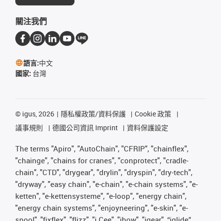
關注我們
語言:
中文
國家:
台灣
©
igus, 2026
隱私權政策/資料保護
Cookie 政策
議事規則
德國公司資訊 Imprint
資料保護設定
The terms "Apiro", "AutoChain", "CFRIP", "chainflex",
"chainge", "chains for cranes", "conprotect", "cradle-
chain", "CTD", "drygear", "drylin", "dryspin", "dry-tech",
"dryway", "easy chain", "e-chain", "e-chain systems", "e-
ketten", "e-kettensysteme", "e-loop", "energy chain",
"energy chain systems", "enjoyneering", "e-skin", "e-
spool", "fixflex", "flizz", "i.Cee", "ibow", "igear", “iglide”,