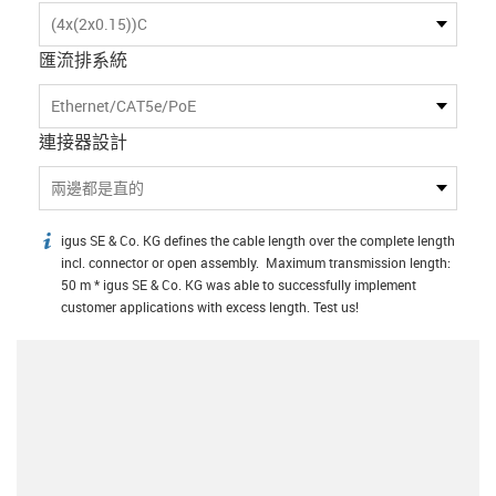
(4x(2x0.15))C
匯流排系統
Ethernet/CAT5e/PoE
連接器設計
兩邊都是直的
igus SE & Co. KG defines the cable length over the complete length
igus-icon-info
incl. connector or open assembly. Maximum transmission length:
50 m * igus SE & Co. KG was able to successfully implement
customer applications with excess length. Test us!