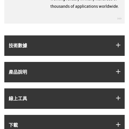
thousands of applications worldwide.
igu
igus
技術數據
igus
產品說明
igus
線上工具
igus
下載