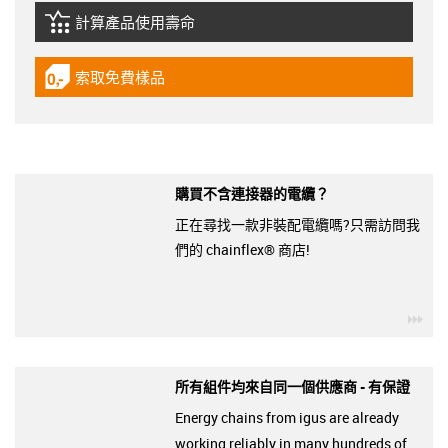
計算產品使用壽命
igus-icon-lebensdauerrechner
索取免費樣品
igus-icon-gratismuster
購買不含連接器的電纜？
正在尋找一款非裝配電纜嗎?只需訪問我
們的 chainflex® 商店!
igu
所有組件均來自同一個供應商 - 有保證
Energy chains from igus are already
working reliably in many hundreds of