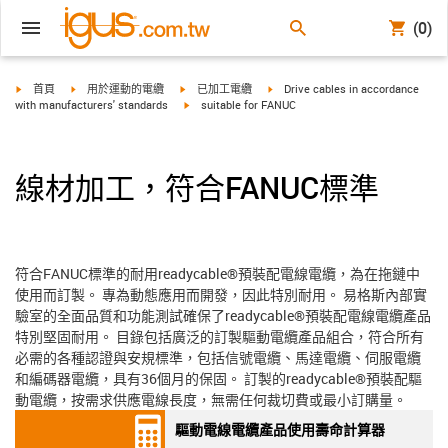
(0)
igus-icon-arrow-right
igus-icon-arrow-right
igus-icon-arrow-right
igus-icon-arrow-right
首頁
用於運動的電纜
已加工電纜
Drive cables in accordance
igus-icon-arrow-right
with manufacturers' standards
suitable for FANUC
線材加工，符合FANUC標準
符合FANUC標準的耐用readycable®預裝配電線電纜，為在拖鏈中
使用而訂製。 專為動態應用而開發，因此特別耐用。 易格斯內部實
驗室的全面品質和功能測試確保了readycable®預裝配電線電纜產品
特別堅固耐用。 目錄包括廣泛的訂製驅動電纜產品組合，符合所有
必需的各種認證與安規標準，包括信號電纜、馬達電纜、伺服電纜
和編碼器電纜，具有36個月的保固。 訂製的readycable®預裝配驅
動電纜，按需求供應電線長度，無需任何裁切費或最小訂購量。
驅動電線電纜產品使用壽命計算器