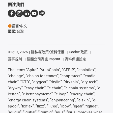
關注我們
語言:
中文
國家:
台灣
©
igus, 2026
隱私權政策/資料保護
Cookie 政策
議事規則
德國公司資訊 Imprint
資料保護設定
The terms "Apiro", "AutoChain", "CFRIP", "chainflex",
"chainge", "chains for cranes", "conprotect", "cradle-
chain", "CTD", "drygear", "drylin", "dryspin", "dry-tech",
"dryway", "easy chain", "e-chain", "e-chain systems", "e-
ketten", "e-kettensysteme", "e-loop", "energy chain",
"energy chain systems", "enjoyneering", "e-skin", "e-
spool", "fixflex", "flizz", "i.Cee", "ibow", "igear", “iglide”,
"iglidur", "igubal", "igumid", "igus", "igus improves what