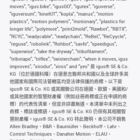
moves", "igus:bike", "igusGO", "igutex", "iguverse",
"iguversum", "kineKIT", "kopla", "manus", "motion
plastics", "motion polymers", "motionary", "plastics for
longer life", "polymore", "print2mold", "Rawbot", "RBTX",
"RCYL", "readycable", "readychain", "ReBeL", "ReCyycle",
"reguse", "robolink", "Rohbot", "savfe", "speedigus",
"superwise", "take the dryway", "tribofilament",
"tribotape", "triflex", "twisterchain", "when it moves, igus
improves", "xirodur", "xiros" and "yes" 是 igus® SE & Co.
KG（位於德國科隆）在德意志聯邦共和國以及全球許多其
他國家和國際司法管轄區均受法律保護的商標。以下是
igus® SE & Co. KG 或其關聯公司在德國、歐盟、美國和/
或其他國家的智慧財產權（例如註冊商標或正在申請的商
標）的代表性清單，但並非詳盡無遺。本清單中未列出之
商標、標誌或標語，igus® SE & Co. KG 仍保有其相關智
慧財產權。igus® SE & Co. KG 特此聲明，本公司不銷售
Allen Bradley、B&R、Baumüller、Beckhoff、Lahr、
Control Techniques、Danaher Motion、ELAU、