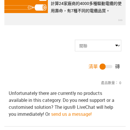
計算24家廠商的4000多種驅動電纜的使
用壽命，有7種不同的電纜品質。
igu
清單
磚
產品數量：
0
Unfortunately there are currently no products
available in this category. Do you need support or a
customised solution? The igus® LiveChat will help
you immediately! Or
send us a message!