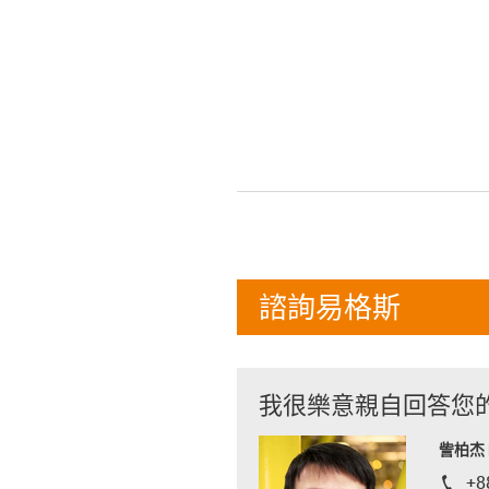
諮詢易格斯
我很樂意親自回答您
訾柏杰 D
+8
igus-i