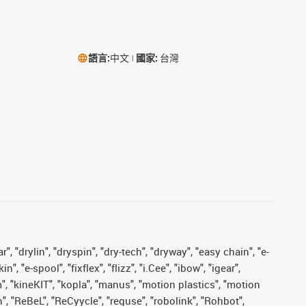
語言:
中文
國家:
台灣
, "drylin", "dryspin", "dry-tech", "dryway", "easy chain", "e-
"e-spool", "fixflex", "flizz", "i.Cee", "ibow", "igear",
m", "kineKIT", "kopla", "manus", "motion plastics", "motion
", "ReBeL", "ReCyycle", "reguse", "robolink", "Rohbot",