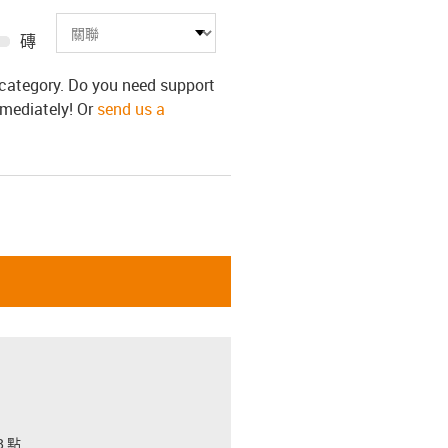
磚
s category. Do you need support
mmediately! Or
send us a
 點