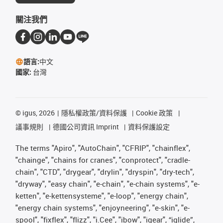
關注我們
語言:
中文
國家:
台灣
©
igus, 2026
隱私權政策/資料保護
Cookie 政策
議事規則
德國公司資訊 Imprint
資料保護設定
The terms "Apiro", "AutoChain", "CFRIP", "chainflex",
"chainge", "chains for cranes", "conprotect", "cradle-
chain", "CTD", "drygear", "drylin", "dryspin", "dry-tech",
"dryway", "easy chain", "e-chain", "e-chain systems", "e-
ketten", "e-kettensysteme", "e-loop", "energy chain",
"energy chain systems", "enjoyneering", "e-skin", "e-
spool", "fixflex", "flizz", "i.Cee", "ibow", "igear", “iglide”,