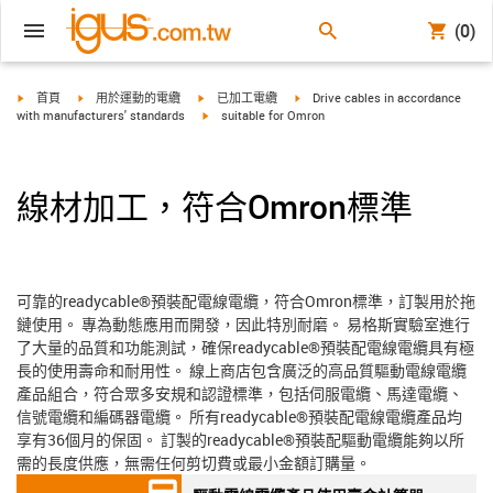
(0)
igus-icon-arrow-right
igus-icon-arrow-right
igus-icon-arrow-right
igus-icon-arrow-right
首頁
用於運動的電纜
已加工電纜
Drive cables in accordance
igus-icon-arrow-right
with manufacturers' standards
suitable for Omron
線材加工，符合Omron標準
可靠的readycable®預裝配電線電纜，符合Omron標準，訂製用於拖
鏈使用。 專為動態應用而開發，因此特別耐磨。 易格斯實驗室進行
了大量的品質和功能測試，確保readycable®預裝配電線電纜具有極
長的使用壽命和耐用性。 線上商店包含廣泛的高品質驅動電線電纜
產品組合，符合眾多安規和認證標準，包括伺服電纜、馬達電纜、
信號電纜和編碼器電纜。 所有readycable®預裝配電線電纜產品均
享有36個月的保固。 訂製的readycable®預裝配驅動電纜能夠以所
需的長度供應，無需任何剪切費或最小金額訂購量。