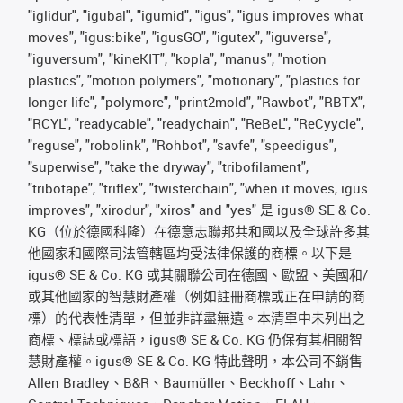
"iglidur", "igubal", "igumid", "igus", "igus improves what
moves", "igus:bike", "igusGO", "igutex", "iguverse",
"iguversum", "kineKIT", "kopla", "manus", "motion
plastics", "motion polymers", "motionary", "plastics for
longer life", "polymore", "print2mold", "Rawbot", "RBTX",
"RCYL", "readycable", "readychain", "ReBeL", "ReCyycle",
"reguse", "robolink", "Rohbot", "savfe", "speedigus",
"superwise", "take the dryway", "tribofilament",
"tribotape", "triflex", "twisterchain", "when it moves, igus
improves", "xirodur", "xiros" and "yes" 是 igus® SE & Co.
KG（位於德國科隆）在德意志聯邦共和國以及全球許多其
他國家和國際司法管轄區均受法律保護的商標。以下是
igus® SE & Co. KG 或其關聯公司在德國、歐盟、美國和/
或其他國家的智慧財產權（例如註冊商標或正在申請的商
標）的代表性清單，但並非詳盡無遺。本清單中未列出之
商標、標誌或標語，igus® SE & Co. KG 仍保有其相關智
慧財產權。igus® SE & Co. KG 特此聲明，本公司不銷售
Allen Bradley、B&R、Baumüller、Beckhoff、Lahr、