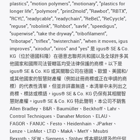
plastics", "motion polymers", "motionary", "plastics for
longer life", "polymore", "print2mold", "Rawbot", "RBTX",
"RCYL", "readycable", "readychain", "ReBeL", "ReCyycle",
"reguse", "robolink", "Rohbot", "savfe", "speedigus",
"superwise", "take the dryway", "tribofilament",
"tribotape", "triflex", "twisterchain", "when it moves, igus
improves", "xirodur", "xiros" and "yes" 是 igus® SE & Co.
KG（位於德國科隆）在德意志聯邦共和國以及全球許多其
他國家和國際司法管轄區均受法律保護的商標。以下是
igus® SE & Co. KG 或其關聯公司在德國、歐盟、美國和/
或其他國家的智慧財產權（例如註冊商標或正在申請的商
標）的代表性清單，但並非詳盡無遺。本清單中未列出之
商標、標誌或標語，igus® SE & Co. KG 仍保有其相關智
慧財產權。igus® SE & Co. KG 特此聲明，本公司不銷售
Allen Bradley、B&R、Baumüller、Beckhoff、Lahr、
Control Techniques、Danaher Motion、ELAU、
FAGOR、FANUC、Festo、Heidenhain、JParker、
Lenze、LinMot、LTiD、MakA、MetY、Msubti
Rexroth、SEW、Siemens、Stöber 或本網站提及的任何