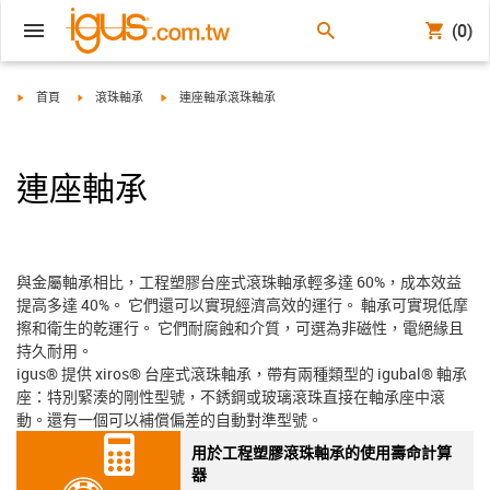
(0)
igus-icon-arrow-right
igus-icon-arrow-right
igus-icon-arrow-right
首頁
滾珠軸承
連座軸承滾珠軸承
連座軸承
與金屬軸承相比，工程塑膠台座式滾珠軸承輕多達 60%，成本效益
提高多達 40%。 它們還可以實現經濟高效的運行。 軸承可實現低摩
擦和衛生的乾運行。 它們耐腐蝕和介質，可選為非磁性，電絕緣且
持久耐用。
igus® 提供 xiros® 台座式滾珠軸承，帶有兩種類型的 igubal® 軸承
座：特別緊湊的剛性型號，不銹鋼或玻璃滾珠直接在軸承座中滾
動。還有一個可以補償偏差的自動對準型號。
用於工程塑膠滾珠軸承的使用壽命計算
器