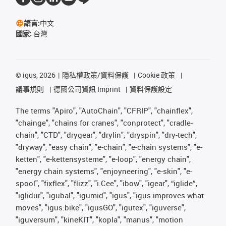
語言:
中文
國家:
台灣
©
igus, 2026
隱私權政策/資料保護
Cookie 政策
議事規則
德國公司資訊 Imprint
資料保護設定
The terms "Apiro", "AutoChain", "CFRIP", "chainflex",
"chainge", "chains for cranes", "conprotect", "cradle-
chain", "CTD", "drygear", "drylin", "dryspin", "dry-tech",
"dryway", "easy chain", "e-chain", "e-chain systems", "e-
ketten", "e-kettensysteme", "e-loop", "energy chain",
"energy chain systems", "enjoyneering", "e-skin", "e-
spool", "fixflex", "flizz", "i.Cee", "ibow", "igear", “iglide”,
"iglidur", "igubal", "igumid", "igus", "igus improves what
moves", "igus:bike", "igusGO", "igutex", "iguverse",
"iguversum", "kineKIT", "kopla", "manus", "motion