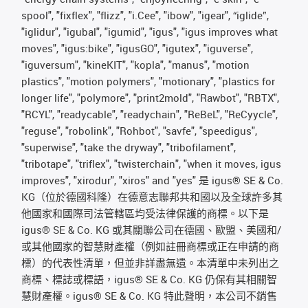
spool", "fixflex", "flizz", "i.Cee", "ibow", "igear", “iglide”,
"iglidur", "igubal", "igumid", "igus", "igus improves what
moves", "igus:bike", "igusGO", "igutex", "iguverse",
"iguversum", "kineKIT", "kopla", "manus", "motion
plastics", "motion polymers", "motionary", "plastics for
longer life", "polymore", "print2mold", "Rawbot", "RBTX",
"RCYL", "readycable", "readychain", "ReBeL", "ReCyycle",
"reguse", "robolink", "Rohbot", "savfe", "speedigus",
"superwise", "take the dryway", "tribofilament",
"tribotape", "triflex", "twisterchain", "when it moves, igus
improves", "xirodur", "xiros" and "yes" 是 igus® SE & Co.
KG（位於德國科隆）在德意志聯邦共和國以及全球許多其
他國家和國際司法管轄區均受法律保護的商標。以下是
igus® SE & Co. KG 或其關聯公司在德國、歐盟、美國和/
或其他國家的智慧財產權（例如註冊商標或正在申請的商
標）的代表性清單，但並非詳盡無遺。本清單中未列出之
商標、標誌或標語，igus® SE & Co. KG 仍保有其相關智
慧財產權。igus® SE & Co. KG 特此聲明，本公司不銷售