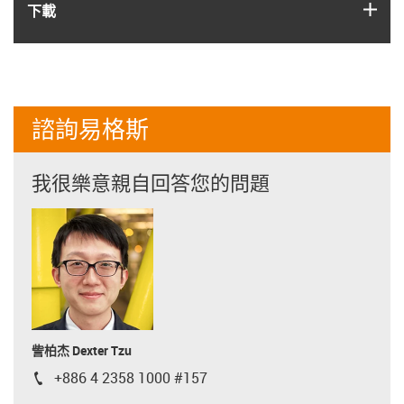
igus
下載
諮詢易格斯
我很樂意親自回答您的問題
訾柏杰 Dexter Tzu
+886 4 2358 1000 #157
igus-icon-phone