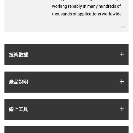
working reliably in many hundreds of
thousands of applications worldwide.
igu
igus
技術數據
igus
產品說明
igus
線上工具