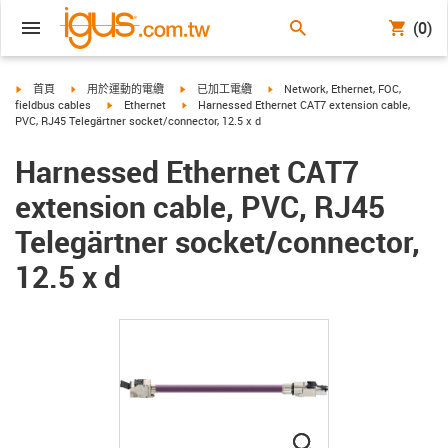
(0)
igus-icon-arrow-right
igus-icon-arrow-right
igus-icon-arrow-right
igus-icon-arrow-right
首頁
用於運動的電纜
已加工電纜
Network, Ethernet, FOC,
igus-icon-arrow-right
igus-icon-arrow-right
fieldbus cables
Ethernet
Harnessed Ethernet CAT7 extension cable,
PVC, RJ45 Telegärtner socket/connector, 12.5 x d
Harnessed Ethernet CAT7
extension cable, PVC, RJ45
Telegärtner socket/connector,
12.5 x d
igus-icon-lupe
igus-icon-lupe