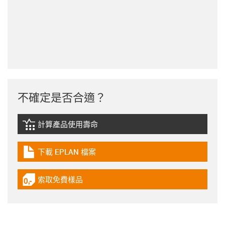
不確定是否合適？
計算產品使用壽命
igus-icon-lebensdauerrechner
下載 EPLAN 檔案
igus-icon-download-plan
索取免費樣品
igus-icon-gratismuster