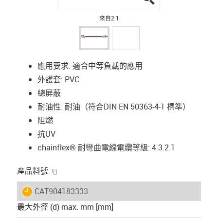
來自2 1
應用要求: 適合中等負載的應用
外護套: PVC
總屏蔽
耐油性: 耐油（符合DIN EN 50363-4-1 標準）
阻燃
抗UV
chainflex® 耐彎曲電線電纜等級: 4.3.2.1
igus-icon-copy-clipboard
產品料號
igus-icon-lieferzeit
CAT904183333
最大外徑 (d) max. mm [mm]