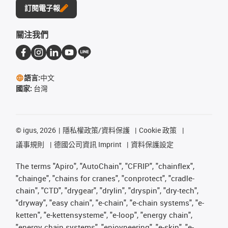
訂閱電子報
關注我們
語言:
中文
國家:
台灣
©
igus, 2026
隱私權政策/資料保護
Cookie 政策
議事規則
德國公司資訊 Imprint
資料保護設定
The terms "Apiro", "AutoChain", "CFRIP", "chainflex",
"chainge", "chains for cranes", "conprotect", "cradle-
chain", "CTD", "drygear", "drylin", "dryspin", "dry-tech",
"dryway", "easy chain", "e-chain", "e-chain systems", "e-
ketten", "e-kettensysteme", "e-loop", "energy chain",
"energy chain systems", "enjoyneering", "e-skin", "e-