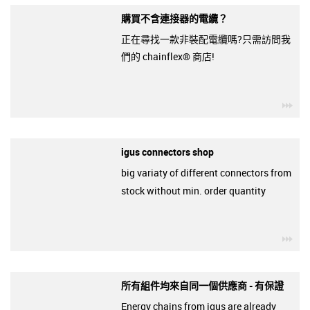
購買不含連接器的電纜？
正在尋找一款非裝配電纜嗎?只需訪問我
們的 chainflex® 商店!
igu
igus connectors shop
big variaty of different connectors from
stock without min. order quantity
igu
所有組件均來自同一個供應商 - 有保證
Energy chains from igus are already