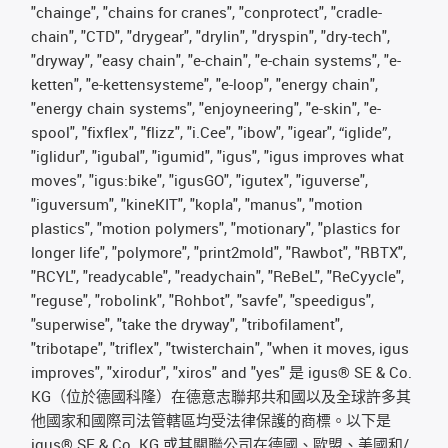
"chainge", "chains for cranes", "conprotect", "cradle-
chain", "CTD", "drygear", "drylin", "dryspin", "dry-tech",
"dryway", "easy chain", "e-chain", "e-chain systems", "e-
ketten", "e-kettensysteme", "e-loop", "energy chain",
"energy chain systems", "enjoyneering", "e-skin", "e-
spool", "fixflex", "flizz", "i.Cee", "ibow", "igear", “iglide”,
"iglidur", "igubal", "igumid", "igus", "igus improves what
moves", "igus:bike", "igusGO", "igutex", "iguverse",
"iguversum", "kineKIT", "kopla", "manus", "motion
plastics", "motion polymers", "motionary", "plastics for
longer life", "polymore", "print2mold", "Rawbot", "RBTX",
"RCYL", "readycable", "readychain", "ReBeL", "ReCyycle",
"reguse", "robolink", "Rohbot", "savfe", "speedigus",
"superwise", "take the dryway", "tribofilament",
"tribotape", "triflex", "twisterchain", "when it moves, igus
improves", "xirodur", "xiros" and "yes" 是 igus® SE & Co.
KG（位於德國科隆）在德意志聯邦共和國以及全球許多其
他國家和國際司法管轄區均受法律保護的商標。以下是
igus® SE & Co. KG 或其關聯公司在德國、歐盟、美國和/