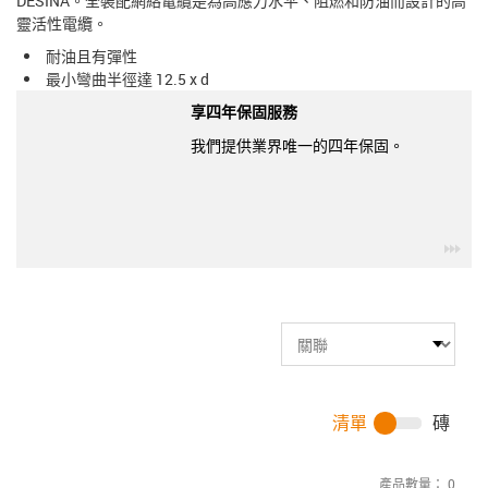
DESINA。全裝配網絡電纜是為高應力水平、阻燃和防油而設計的高
靈活性電纜。
耐油且有彈性
最小彎曲半徑達 12.5 x d
享四年保固服務
我們提供業界唯一的四年保固。
igu
清單
磚
產品數量：
0