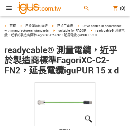
(0)
igus-icon-arrow-right
igus-icon-arrow-right
igus-icon-arrow-right
igus-icon-arrow-right
首頁
用於運動的電纜
已加工電纜
Drive cables in accordance
igus-icon-arrow-right
igus-icon-arrow-right
with manufacturers' standards
suitable for FAGOR
readycable® 測量電
纜，近乎於製造商標準FagoriXC-C2-FN2，延長電纜iguPUR 15 x d
readycable® 測量電纜，近乎
於製造商標準FagoriXC-C2-
FN2，延長電纜iguPUR 15 x d
igus-icon-lupe
igus-icon-lupe