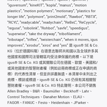
"iguversum", "kineKIT", "kopla", "manus", "motion
plastics", "motion polymers", "motionary", "plastics for
longer life", "polymore", "print2mold", "Rawbot", "RBTX",
"RCYL", "readycable", "readychain", "ReBeL", "ReCyycle",
"reguse", "robolink", "Rohbot", "savfe", "speedigus",
"superwise", "take the dryway", "tribofilament",
"tribotape", "triflex", "twisterchain", "when it moves, igus
improves", "xirodur", "xiros" and "yes" 是 igus® SE & Co.
KG（位於德國科隆）在德意志聯邦共和國以及全球許多其
他國家和國際司法管轄區均受法律保護的商標。以下是
igus® SE & Co. KG 或其關聯公司在德國、歐盟、美國和/
或其他國家的智慧財產權（例如註冊商標或正在申請的商
標）的代表性清單，但並非詳盡無遺。本清單中未列出之
商標、標誌或標語，igus® SE & Co. KG 仍保有其相關智
慧財產權。igus® SE & Co. KG 特此聲明，本公司不銷售
Allen Bradley、B&R、Baumüller、Beckhoff、Lahr、
Control Techniques、Danaher Motion、ELAU、
FAGOR、FANUC、Festo、Heidenhain、JParker、