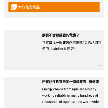
索取免費樣品
igus-icon-gratismuster
購買不含連接器的電纜？
正在尋找一款非裝配電纜嗎?只需訪問我
們的 chainflex® 商店!
igu
所有組件均來自同一個供應商 - 有保證
Energy chains from igus are already
working reliably in many hundreds of
thousands of applications worldwide.