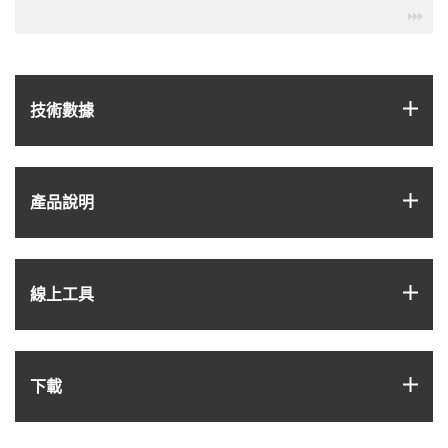
igu
igus
技術數據
igus
產品說明
igus
線上工具
igus
下載