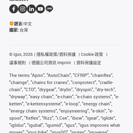
語言:
中文
國家:
台灣
©
igus, 2026
隱私權政策/資料保護
Cookie 政策
議事規則
德國公司資訊 Imprint
資料保護設定
The terms "Apiro", "AutoChain", "CFRIP", "chainflex",
"chainge", "chains for cranes", "conprotect", "cradle-
chain", "CTD", "drygear", "drylin", "dryspin", "dry-tech",
"dryway", "easy chain", "e-chain", "e-chain systems", "e-
ketten", "e-kettensysteme", "e-loop", "energy chain",
"energy chain systems", "enjoyneering", "e-skin", "e-
spool", "fixflex", "flizz", "i.Cee", "ibow", "igear", “iglide”,
"iglidur", "igubal", "igumid", "igus", "igus improves what
moves", "igus:bike", "igusGO", "igutex", "iguverse",