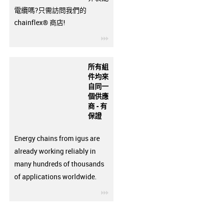
電纜嗎?只需訪問我們的
chainflex® 商店!
igus-icon-3arrow
所有組
件均來
自同一
個供應
商 - 有
保證
Energy chains from igus are
already working reliably in
many hundreds of thousands
of applications worldwide.
igus-icon-3arrow