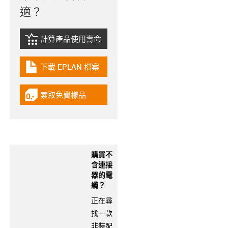
適？
計算產品使用壽命
igus-icon-lebensdauerrechner
下載 EPLAN 檔案
igus-icon-download-plan
索取免費樣品
igus-icon-gratismuster
購買不
含連接
器的電
纜？
正在尋
找一款
非裝配