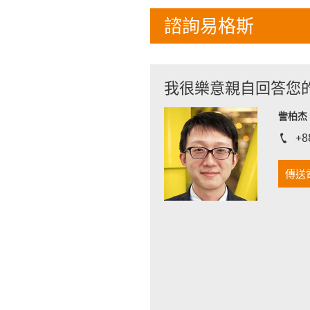
諮詢易格斯
我很樂意親自回答您
訾柏杰 D
+8
igus-i
傳送