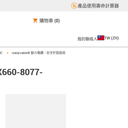
產品使用壽命計算器
購物車
(0)
TW
(
ZH
)
我的聯絡人
t
igus-icon-arrow-right
UC
readycable® 動力電纜，近乎於製造商
60-8077-
clipboard