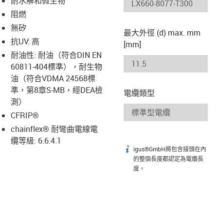
耐水解和微生物
-icon-lupe
-icon-lupe
阻燃
無矽
最大外徑 (d) max. mm
抗UV: 高
[mm]
耐油性: 耐油（符合DIN EN
60811-404標準），耐生物
油（符合VDMA 24568標
準，第8章S-MB，經DEA檢
電纜類型
測）
CFRIP®
chainflex® 耐彎曲電線電
纜等級: 6.6.4.1
igus®GmbH將包含接頭在內
igus-icon-info
的整個長度都認定為電纜長
度。