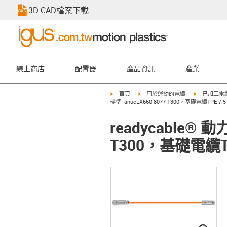
3D CAD檔案下載
線上商店
配置器
產品資訊
產業
igus-icon-arrow-right
igus-icon-arrow-right
igus-icon-ar
首頁
用於運動的電纜
已加工電
標準FanucLX660-8077-T300，基礎電纜TPE 7.5 
readycable®
T300，基礎電纜TPE