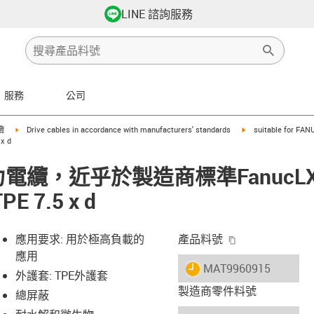
LINE 諮詢服務
服務
公司
row-right
igus-icon-arrow-right
igus-icon-arrow-righ
纜
Drive cables in accordance with manufacturers' standards
suitable for FAN
x d
 動力電纜，近乎於製造商標準FanucLX6
 7.5 x d
igus-icon-copy-
應用要求: 用於極高負載的
產品料號
應用
igus-icon-lieferzeit
MAT9960915
外護套: TPE外護套
製造商零件料號
總屏蔽