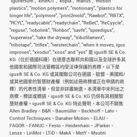
"iguversum", "kineKIT", "kopla", "manus", "motion
plastics", "motion polymers", "motionary", "plastics for
longer life", "polymore", "print2mold", "Rawbot", "RBTX",
"RCYL", "readycable", "readychain", "ReBeL", "ReCyycle",
"reguse", "robolink", "Rohbot", "savfe", "speedigus",
"superwise", "take the dryway", "tribofilament",
"tribotape", "triflex", "twisterchain", "when it moves, igus
improves", "xirodur", "xiros" and "yes" 是 igus® SE & Co.
KG（位於德國科隆）在德意志聯邦共和國以及全球許多其
他國家和國際司法管轄區均受法律保護的商標。以下是
igus® SE & Co. KG 或其關聯公司在德國、歐盟、美國和/
或其他國家的智慧財產權（例如註冊商標或正在申請的商
標）的代表性清單，但並非詳盡無遺。本清單中未列出之
商標、標誌或標語，igus® SE & Co. KG 仍保有其相關智
慧財產權。igus® SE & Co. KG 特此聲明，本公司不銷售
Allen Bradley、B&R、Baumüller、Beckhoff、Lahr、
Control Techniques、Danaher Motion、ELAU、
FAGOR、FANUC、Festo、Heidenhain、JParker、
Lenze、LinMot、LTiD、MakA、MetY、Msubti