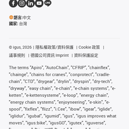
語言:
中文
國家:
台灣
©
igus, 2026
隱私權政策/資料保護
Cookie 政策
議事規則
德國公司資訊 Imprint
資料保護設定
The terms "Apiro", "AutoChain", "CFRIP", "chainflex",
"chainge", "chains for cranes", "conprotect", "cradle-
chain", "CTD", "drygear", "drylin", "dryspin", "dry-tech",
"dryway", "easy chain", "e-chain", "e-chain systems", "e-
ketten", "e-kettensysteme", "e-loop", "energy chain",
"energy chain systems", "enjoyneering", "e-skin", "e-
spool", "fixflex", "flizz", "i.Cee", "ibow", "igear", “iglide”,
"iglidur", "igubal", "igumid", "igus", "igus improves what
moves", "igus:bike", "igusGO", "igutex", "iguverse",