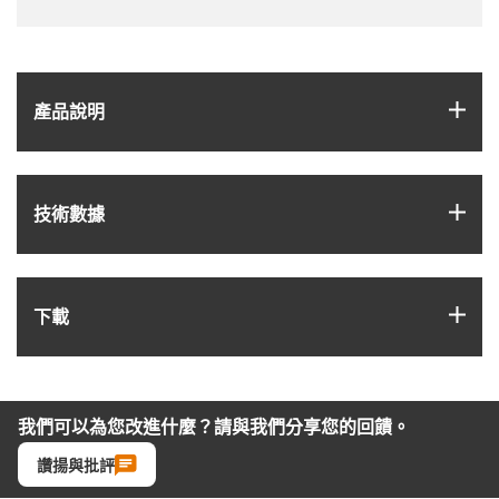
igus
產品說明
igus
技術數據
igus
下載
我們可以為您改進什麼？請與我們分享您的回饋。
讚揚與批評