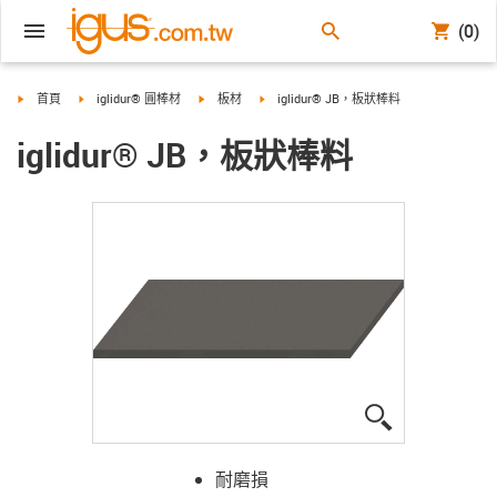
(0)
igus-icon-arrow-right
igus-icon-arrow-right
igus-icon-arrow-right
igus-icon-arrow-right
首頁
iglidur® 圓棒材
板材
iglidur® JB，板狀棒料
iglidur® JB，板狀棒料
igus-icon-lup
耐磨損