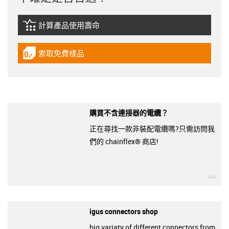
計算產品使用壽命
igus-icon-lebensdauerrechner
索取免費樣品
igus-icon-gratismuster
購買不含連接器的電纜？
正在尋找一款非裝配電纜嗎?只需訪問我
們的 chainflex® 商店!
igu
igus connectors shop
big variaty of different connectors from