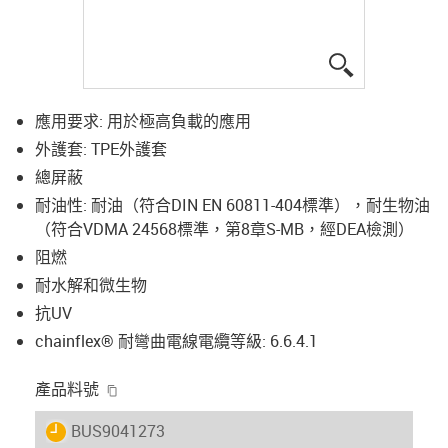
igus-icon-lup
應用要求: 用於極高負載的應用
外護套: TPE外護套
總屏蔽
耐油性: 耐油（符合DIN EN 60811-404標準），耐生物油
（符合VDMA 24568標準，第8章S-MB，經DEA檢測）
阻燃
耐水解和微生物
抗UV
chainflex® 耐彎曲電線電纜等級: 6.6.4.1
igus-icon-copy-clipboard
產品料號
igus-icon-lieferzeit
BUS9041273