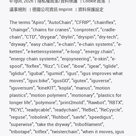
©
igus, 2026
隱私權政策/資料保護
Cookie 政策
議事規則
德國公司資訊 Imprint
資料保護設定
The terms "Apiro", "AutoChain", "CFRIP", "chainflex",
"chainge", "chains for cranes", "conprotect", "cradle-
chain", "CTD", "drygear", "drylin", "dryspin", "dry-tech",
"dryway", "easy chain", "e-chain", "e-chain systems", "e-
ketten", "e-kettensysteme", "e-loop", "energy chain",
"energy chain systems", "enjoyneering", "e-skin", "e-
spool", "fixflex", "flizz", "i.Cee", "ibow", "igear", “iglide”,
"iglidur", "igubal", "igumid", "igus", "igus improves what
moves", "igus:bike", "igusGO", "igutex", "iguverse",
"iguversum", "kineKIT", "kopla", "manus", "motion
plastics", "motion polymers", "motionary", "plastics for
longer life", "polymore", "print2mold", "Rawbot", "RBTX",
"RCYL", "readycable", "readychain", "ReBeL", "ReCyycle",
"reguse", "robolink", "Rohbot", "savfe", "speedigus",
"superwise", "take the dryway", "tribofilament",
"tribotape", "triflex", "twisterchain", "when it moves, igus