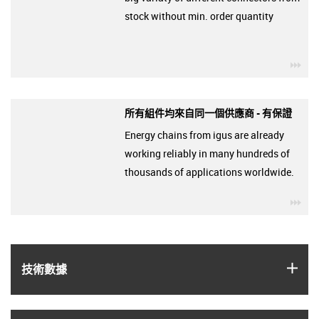
stock without min. order quantity
igu
所有組件均來自同一個供應商 - 有保證
Energy chains from igus are already
working reliably in many hundreds of
thousands of applications worldwide.
igu
igus
技術數據