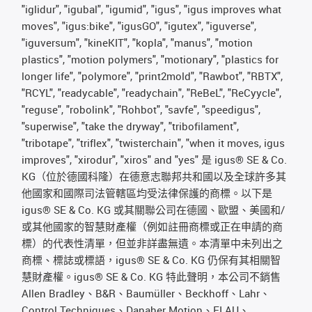
"iglidur", "igubal", "igumid", "igus", "igus improves what
moves", "igus:bike", "igusGO", "igutex", "iguverse",
"iguversum", "kineKIT", "kopla", "manus", "motion
plastics", "motion polymers", "motionary", "plastics for
longer life", "polymore", "print2mold", "Rawbot", "RBTX",
"RCYL", "readycable", "readychain", "ReBeL", "ReCyycle",
"reguse", "robolink", "Rohbot", "savfe", "speedigus",
"superwise", "take the dryway", "tribofilament",
"tribotape", "triflex", "twisterchain", "when it moves, igus
improves", "xirodur", "xiros" and "yes" 是 igus® SE & Co.
KG（位於德國科隆）在德意志聯邦共和國以及全球許多其
他國家和國際司法管轄區均受法律保護的商標。以下是
igus® SE & Co. KG 或其關聯公司在德國、歐盟、美國和/
或其他國家的智慧財產權（例如註冊商標或正在申請的商
標）的代表性清單，但並非詳盡無遺。本清單中未列出之
商標、標誌或標語，igus® SE & Co. KG 仍保有其相關智
慧財產權。igus® SE & Co. KG 特此聲明，本公司不銷售
Allen Bradley、B&R、Baumüller、Beckhoff、Lahr、
Control Techniques、Danaher Motion、ELAU、