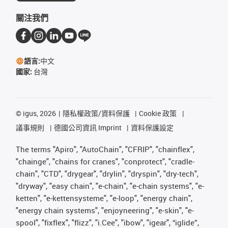
關注我們
語言:
中文
國家:
台灣
©
igus, 2026
隱私權政策/資料保護
Cookie 政策
議事規則
德國公司資訊 Imprint
資料保護設定
The terms "Apiro", "AutoChain", "CFRIP", "chainflex",
"chainge", "chains for cranes", "conprotect", "cradle-
chain", "CTD", "drygear", "drylin", "dryspin", "dry-tech",
"dryway", "easy chain", "e-chain", "e-chain systems", "e-
ketten", "e-kettensysteme", "e-loop", "energy chain",
"energy chain systems", "enjoyneering", "e-skin", "e-
spool", "fixflex", "flizz", "i.Cee", "ibow", "igear", “iglide”,