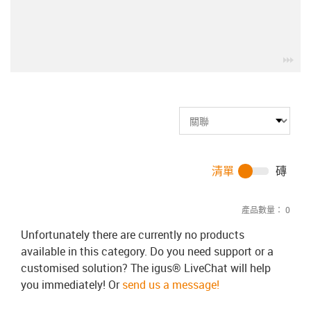
igu
清單
磚
產品數量：
0
Unfortunately there are currently no products
available in this category. Do you need support or a
customised solution? The igus® LiveChat will help
you immediately! Or
send us a message!