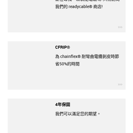
我們的 readycable® 商店!
igus-
CFRIP®
為 chainflex® 耐彎曲電纜剝皮時節
省50%的時間
igus-
4年保固
我們可以滿足您的期望。