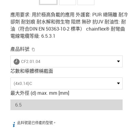
應用要求: 用於極高負載的應用 外護套: PUR 總隔離 耐冷
卻劑 耐划痕 耐水解和微生物 阻燃 無矽 抗UV 耐油性: 耐
油（符合DIN EN 50363-10-2 標準） chainflex® 耐彎曲
電線電纜等級: 6.5.3.1
igus-icon-copy-clipboard
產品料號
igus-icon-lieferzeit
CF2.01.04
芯數和導體標稱截面
(4x0.14)C
最大外徑 (d) max. mm [mm]
此料號是已停產的型號。
igus-icon-info