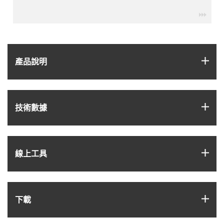
igus-
igus
產品說明
igus
技術數據
igus
線上工具
igus
下載