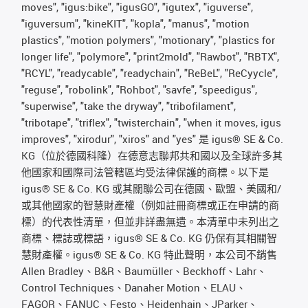
moves", "igus:bike", "igusGO", "igutex", "iguverse",
"iguversum", "kineKIT", "kopla", "manus", "motion
plastics", "motion polymers", "motionary", "plastics for
longer life", "polymore", "print2mold", "Rawbot", "RBTX",
"RCYL", "readycable", "readychain", "ReBeL", "ReCyycle",
"reguse", "robolink", "Rohbot", "savfe", "speedigus",
"superwise", "take the dryway", "tribofilament",
"tribotape", "triflex", "twisterchain", "when it moves, igus
improves", "xirodur", "xiros" and "yes" 是 igus® SE & Co.
KG（位於德國科隆）在德意志聯邦共和國以及全球許多其
他國家和國際司法管轄區均受法律保護的商標。以下是
igus® SE & Co. KG 或其關聯公司在德國、歐盟、美國和/
或其他國家的智慧財產權（例如註冊商標或正在申請的商
標）的代表性清單，但並非詳盡無遺。本清單中未列出之
商標、標誌或標語，igus® SE & Co. KG 仍保有其相關智
慧財產權。igus® SE & Co. KG 特此聲明，本公司不銷售
Allen Bradley、B&R、Baumüller、Beckhoff、Lahr、
Control Techniques、Danaher Motion、ELAU、
FAGOR、FANUC、Festo、Heidenhain、JParker、