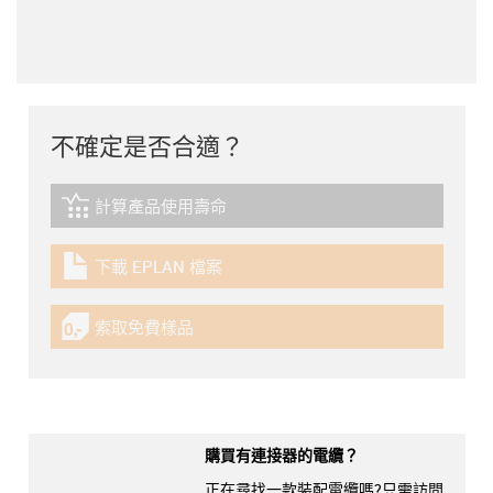
不確定是否合適？
計算產品使用壽命
igus-icon-lebensdauerrechner
下載 EPLAN 檔案
igus-icon-download-plan
索取免費樣品
igus-icon-gratismuster
購買有連接器的電纜？
正在尋找一款裝配電纜嗎?只需訪問