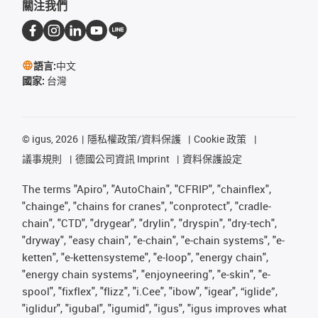
關注我們
語言:
中文
國家:
台灣
©
igus, 2026
隱私權政策/資料保護
Cookie 政策
議事規則
德國公司資訊 Imprint
資料保護設定
The terms "Apiro", "AutoChain", "CFRIP", "chainflex",
"chainge", "chains for cranes", "conprotect", "cradle-
chain", "CTD", "drygear", "drylin", "dryspin", "dry-tech",
"dryway", "easy chain", "e-chain", "e-chain systems", "e-
ketten", "e-kettensysteme", "e-loop", "energy chain",
"energy chain systems", "enjoyneering", "e-skin", "e-
spool", "fixflex", "flizz", "i.Cee", "ibow", "igear", “iglide”,
"iglidur", "igubal", "igumid", "igus", "igus improves what