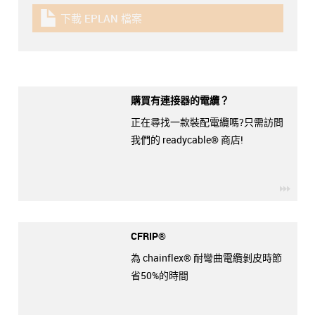
下載 EPLAN 檔案
igus-icon-download-plan
購買有連接器的電纜？
正在尋找一款裝配電纜嗎?只需訪問
我們的 readycable® 商店!
igus-
CFRIP®
為 chainflex® 耐彎曲電纜剝皮時節
省50%的時間