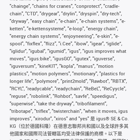
"chainge", "chains for cranes", "conprotect", "cradle-
chain", "CTD", "drygear", "drylin", "dryspin", "dry-tech",
"dryway", "easy chain", "e-chain", "e-chain systems", "e-
ketten", "e-kettensysteme", "e-loop", "energy chain",
"energy chain systems", "enjoyneering", "e-skin", "e-
spool", "fixflex", "flizz", "i.Cee", "ibow", "igear", “iglide”,
"iglidur", "igubal", "igumid", "igus", "igus improves what
moves", "igus:bike", "igusGO", "igutex", "iguverse",
"iguversum", "kineKIT", "kopla", "manus", "motion
plastics", "motion polymers", "motionary", "plastics for
longer life", "polymore", "print2mold", "Rawbot", "RBTX",
"RCYL", "readycable", "readychain", "ReBeL", "ReCyycle",
"reguse", "robolink", "Rohbot", "savfe", "speedigus",
"superwise", "take the dryway", "tribofilament",
"tribotape", "triflex", "twisterchain", "when it moves, igus
improves", "xirodur", "xiros" and "yes" 是 igus® SE & Co.
KG（位於德國科隆）在德意志聯邦共和國以及全球許多其
他國家和國際司法管轄區均受法律保護的商標。以下是