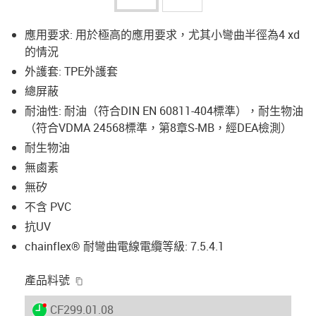
應用要求: 用於極高的應用要求，尤其小彎曲半徑為4 xd
的情況
外護套: TPE外護套
總屏蔽
耐油性: 耐油（符合DIN EN 60811-404標準），耐生物油
（符合VDMA 24568標準，第8章S-MB，經DEA檢測）
耐生物油
無鹵素
無矽
不含 PVC
抗UV
chainflex® 耐彎曲電線電纜等級: 7.5.4.1
igus-icon-copy-clipboard
產品料號
igus-icon-lieferzeit-dot
CF299.01.08