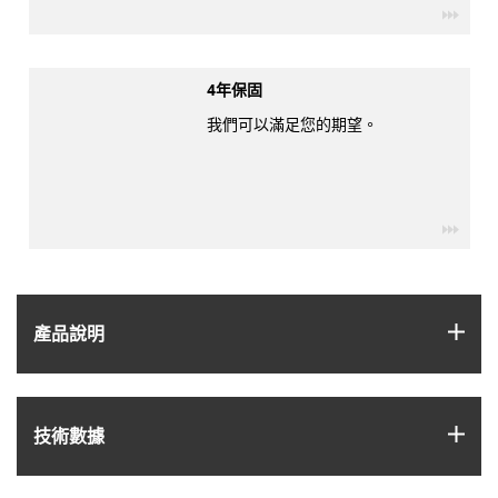
igus-
4年保固
我們可以滿足您的期望。
igus-
igus
產品說明
igus
技術數據