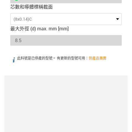
芯數和導體標稱截面
(8x0.14)C
最大外徑 (d) max. mm [mm]
此料號是已停產的型號。 有更新的型號可用：
到產品頁面
igus-icon-info