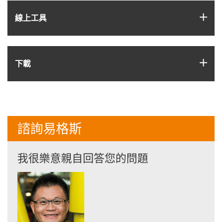
igus
線上工具
igus
下載
諮詢易格斯
我很樂意親自回答您的問題