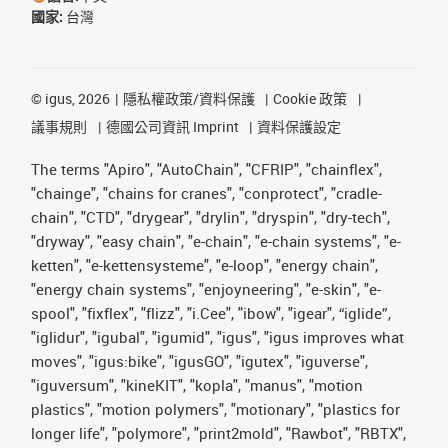
國家:
台灣
©
igus, 2026
隱私權政策/資料保護
Cookie 政策
議事規則
德國公司資訊 Imprint
資料保護設定
The terms "Apiro", "AutoChain", "CFRIP", "chainflex",
"chainge", "chains for cranes", "conprotect", "cradle-
chain", "CTD", "drygear", "drylin", "dryspin", "dry-tech",
"dryway", "easy chain", "e-chain", "e-chain systems", "e-
ketten", "e-kettensysteme", "e-loop", "energy chain",
"energy chain systems", "enjoyneering", "e-skin", "e-
spool", "fixflex", "flizz", "i.Cee", "ibow", "igear", “iglide”,
"iglidur", "igubal", "igumid", "igus", "igus improves what
moves", "igus:bike", "igusGO", "igutex", "iguverse",
"iguversum", "kineKIT", "kopla", "manus", "motion
plastics", "motion polymers", "motionary", "plastics for
longer life", "polymore", "print2mold", "Rawbot", "RBTX",