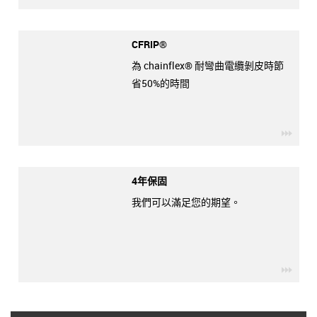
CFRIP®
為 chainflex® 耐彎曲電纜剝皮時節
省50%的時間
igus-
4年保固
我們可以滿足您的期望。
igus-