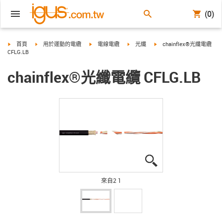
(0)
igus-icon-arrow-right
igus-icon-arrow-right
igus-icon-arrow-right
igus-icon-arrow-right
igus-icon-arrow-right
首頁
用於運動的電纜
電線電纜
光纖
chainflex®光纖電纜
CFLG.LB
chainflex®光纖電纜 CFLG.LB
igus-icon-lupe
igus-icon-lupe
來自2 1