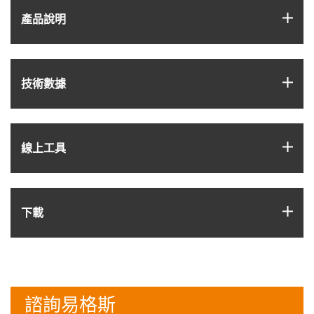
igus
產品說明
igus
技術數據
igus
線上工具
igus
下載
諮詢易格斯