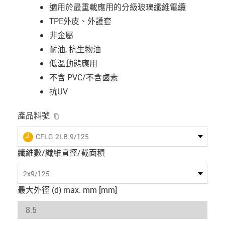
適用於最重載應用的分級玻璃纖維電纜
TPE外皮、外護套
非金屬
耐油, 抗生物油
低溫動態應用
不含 PVC/不含鹵素
抗UV
igus-icon-copy-clipboard
產品料號
igus-icon-lieferzeit
CFLG.2LB.9/125
纖維數/纖維直徑/截面積
2x9/125
最大外徑 (d) max. mm [mm]