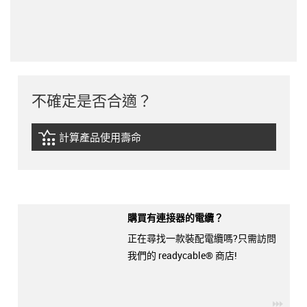
不確定是否合適？
計算產品使用壽命
igus-icon-lebensdauerrechner
購買有連接器的電纜？
正在尋找一款裝配電纜嗎?只需訪問
我們的 readycable® 商店!
igus-