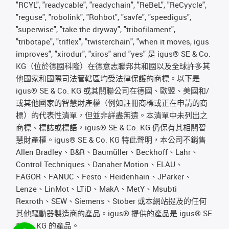
"RCYL", "readycable", "readychain", "ReBeL", "ReCyycle",
"reguse", "robolink", "Rohbot", "savfe", "speedigus",
"superwise", "take the dryway", "tribofilament",
"tribotape", "triflex", "twisterchain", "when it moves, igus
improves", "xirodur", "xiros" and "yes" 是 igus® SE & Co.
KG（位於德國科隆）在德意志聯邦共和國以及全球許多其
他國家和國際司法管轄區均受法律保護的商標。以下是
igus® SE & Co. KG 或其關聯公司在德國、歐盟、美國和/
或其他國家的智慧財產權（例如註冊商標或正在申請的商
標）的代表性清單，但並非詳盡無遺。本清單中未列出之
商標、標誌或標語，igus® SE & Co. KG 仍保有其相關智
慧財產權。igus® SE & Co. KG 特此聲明，本公司不銷售
Allen Bradley、B&R、Baumüller、Beckhoff、Lahr、
Control Techniques、Danaher Motion、ELAU、
FAGOR、FANUC、Festo、Heidenhain、JParker、
Lenze、LinMot、LTiD、MakA、MetY、Msubti
Rexroth、SEW、Siemens、Stöber 或本網站提及的任何
其他驅動器製造商的產品。igus® 提供的產品是 igus® SE
& Co. KG 的產品。