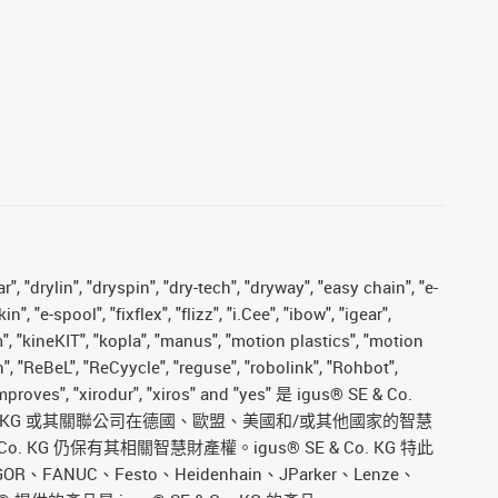
, "drylin", "dryspin", "dry-tech", "dryway", "easy chain", "e-
"e-spool", "fixflex", "flizz", "i.Cee", "ibow", "igear",
m", "kineKIT", "kopla", "manus", "motion plastics", "motion
", "ReBeL", "ReCyycle", "reguse", "robolink", "Rohbot",
s improves", "xirodur", "xiros" and "yes" 是 igus® SE & Co.
. KG 或其關聯公司在德國、歐盟、美國和/或其他國家的智慧
仍保有其相關智慧財產權。igus® SE & Co. KG 特此
GOR、FANUC、Festo、Heidenhain、JParker、Lenze、