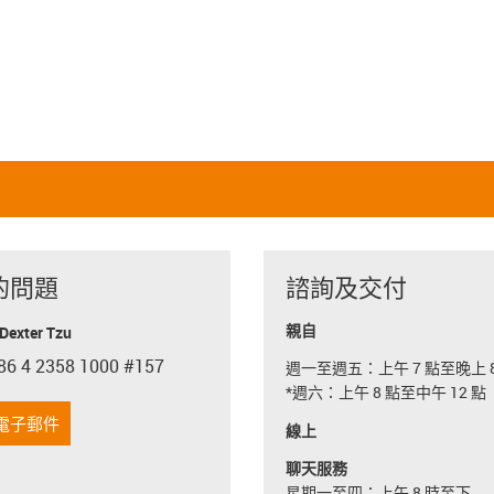
的問題
諮詢及交付
親自
exter Tzu
86 4 2358 1000 #157
週一至週五：上午 7 點至晚上 8
con-phone
*週六：上午 8 點至中午 12 點
電子郵件
線上
聊天服務
星期一至四：上午 8 時至下