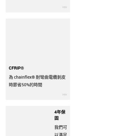
igus-icon-3arrow
CFRIP®
為 chainflex® 耐彎曲電纜剝皮
時節省50%的時間
igus-icon-3arrow
4年保
固
我們可
以滿足