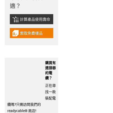
適？
計算產品使用壽命
igus-icon-lebensdauerrechner
索取免費樣品
igus-icon-gratismuster
購買有
連接器
的電
纜？
正在尋
找一款
裝配電
纜嗎?只需訪問我們的
readycable® 商店!