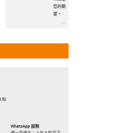
您的期
望。
igus-icon-3arrow
 點
WhatsApp 服務
週一至週五：上午 8 點至下