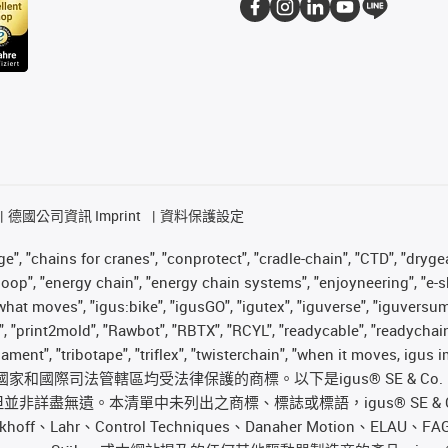
德國公司資訊 Imprint
資料保護設定
", "chains for cranes", "conprotect", "cradle-chain", "CTD", "drygear"
op", "energy chain", "energy chain systems", "enjoyneering", "e-skin", 
es what moves", "igus:bike", "igusGO", "igutex", "iguverse", "iguversu
", "print2mold", "Rawbot", "RBTX", "RCYL", "readycable", "readychain
ilament", "tribotape", "triflex", "twisterchain", "when it moves, igu
國際司法管轄區均受法律保護的商標。以下是igus® SE & Co
遺。本清單中未列出之商標、標誌或標語，igus® SE & Co. KG 
off、Lahr、Control Techniques、Danaher Motion、ELAU、FA