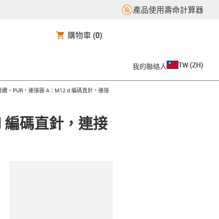
產品使用壽命計算器
購物車
(0)
TW
(
ZH
)
我的聯絡人
電纜，PUR，連接器 A：M12 d 編碼直針，連接
 d 編碼直針，連接
clipboard