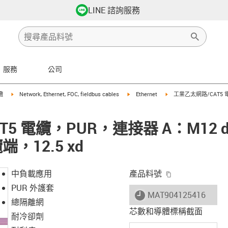
LINE 諮詢服務
服務
公司
row-right
igus-icon-arrow-right
igus-icon-arrow-right
igus-icon-arrow-right
纜
Network, Ethernet, FOC, fieldbus cables
Ethernet
工業乙太網路/CAT5 
T5 電纜，PUR，連接器 A：M12
，12.5 xd
igus-icon-copy-
中負載應用
產品料號
PUR 外護套
igus-icon-lieferzeit
MAT904125416
總隔離網
芯數和導體標稱截面
耐冷卻劑