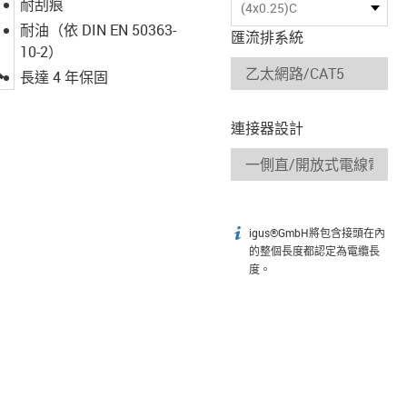
耐刮痕
(4x0.25)C
耐油（依 DIN EN 50363-
匯流排系統
10-2）
igus-icon-lupe
長達 4 年保固
連接器設計
igus®GmbH將包含接頭在內
igus-icon-info
的整個長度都認定為電纜長
度。