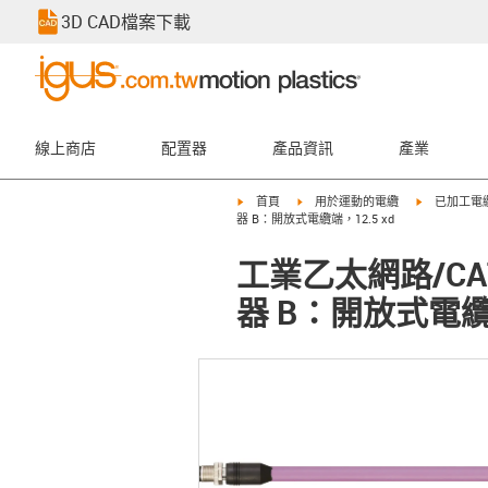
3D CAD檔案下載
線上商店
配置器
產品資訊
產業
igus-icon-arrow-right
igus-icon-arrow-right
igus-icon-ar
首頁
用於運動的電纜
已加工電
器 B：開放式電纜端，12.5 xd
工業乙太網路/CA
器 B：開放式電纜端