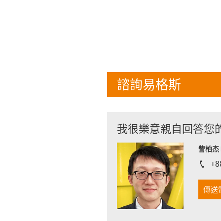
諮詢易格斯
我很樂意親自回答您
訾柏杰 D
+8
igus-i
傳送