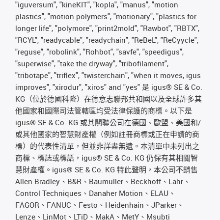
"iguversum", "kineKIT", "kopla", "manus", "motion
plastics", "motion polymers", "motionary", "plastics for
longer life", "polymore", "print2mold", "Rawbot", "RBTX",
"RCYL", "readycable", "readychain", "ReBeL", "ReCyycle",
"reguse", "robolink", "Rohbot", "savfe", "speedigus",
"superwise", "take the dryway", "tribofilament",
"tribotape", "triflex", "twisterchain", "when it moves, igus
improves", "xirodur", "xiros" and "yes" 是 igus® SE & Co.
KG（位於德國科隆）在德意志聯邦共和國以及全球許多其
他國家和國際司法管轄區均受法律保護的商標。以下是
igus® SE & Co. KG 或其關聯公司在德國、歐盟、美國和/
或其他國家的智慧財產權（例如註冊商標或正在申請的商
標）的代表性清單，但並非詳盡無遺。本清單中未列出之
商標、標誌或標語，igus® SE & Co. KG 仍保有其相關智
慧財產權。igus® SE & Co. KG 特此聲明，本公司不銷售
Allen Bradley、B&R、Baumüller、Beckhoff、Lahr、
Control Techniques、Danaher Motion、ELAU、
FAGOR、FANUC、Festo、Heidenhain、JParker、
Lenze、LinMot、LTiD、MakA、MetY、Msubti