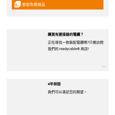
索取免費樣品
igus-icon-gratismuster
購買有連接器的電纜？
正在尋找一款裝配電纜嗎?只需訪問
我們的 readycable® 商店!
igus-
4年保固
我們可以滿足您的期望。