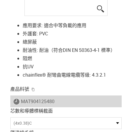
igus-icon-lup
應用要求: 適合中等負載的應用
外護套: PVC
總屏蔽
耐油性: 耐油（符合DIN EN 50363-4-1 標準）
阻燃
抗UV
chainflex® 耐彎曲電線電纜等級: 4.3.2.1
igus-icon-copy-clipboard
產品料號
igus-icon-lieferzeit
MAT904125480
芯數和導體標稱截面
(4x0.38)C