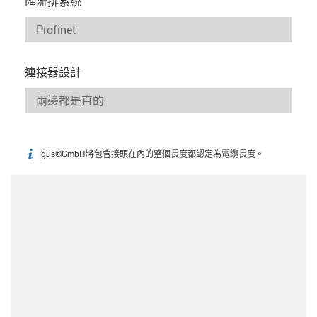
匯流排系統
連接器設計
igus®GmbH將包含接頭在內的整個長度都認定為電纜長度。
igus-icon-info