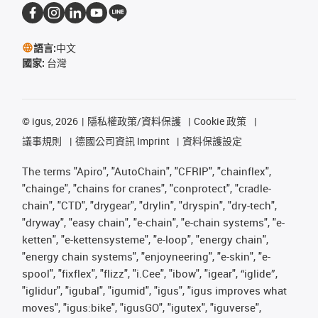
語言:
中文
國家:
台灣
©
igus, 2026
隱私權政策/資料保護
Cookie 政策
議事規則
德國公司資訊 Imprint
資料保護設定
The terms "Apiro", "AutoChain", "CFRIP", "chainflex",
"chainge", "chains for cranes", "conprotect", "cradle-
chain", "CTD", "drygear", "drylin", "dryspin", "dry-tech",
"dryway", "easy chain", "e-chain", "e-chain systems", "e-
ketten", "e-kettensysteme", "e-loop", "energy chain",
"energy chain systems", "enjoyneering", "e-skin", "e-
spool", "fixflex", "flizz", "i.Cee", "ibow", "igear", “iglide”,
"iglidur", "igubal", "igumid", "igus", "igus improves what
moves", "igus:bike", "igusGO", "igutex", "iguverse",