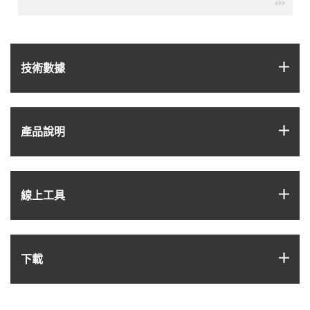
igus-
igus
技術數據
igus
產品說明
igus
線上工具
igus
下載