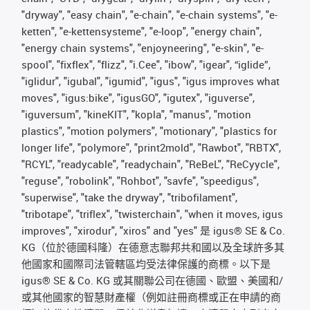
"dryway", "easy chain", "e-chain", "e-chain systems", "e-
ketten", "e-kettensysteme", "e-loop", "energy chain",
"energy chain systems", "enjoyneering", "e-skin", "e-
spool", "fixflex", "flizz", "i.Cee", "ibow", "igear", “iglide”,
"iglidur", "igubal", "igumid", "igus", "igus improves what
moves", "igus:bike", "igusGO", "igutex", "iguverse",
"iguversum", "kineKIT", "kopla", "manus", "motion
plastics", "motion polymers", "motionary", "plastics for
longer life", "polymore", "print2mold", "Rawbot", "RBTX",
"RCYL", "readycable", "readychain", "ReBeL", "ReCyycle",
"reguse", "robolink", "Rohbot", "savfe", "speedigus",
"superwise", "take the dryway", "tribofilament",
"tribotape", "triflex", "twisterchain", "when it moves, igus
improves", "xirodur", "xiros" and "yes" 是 igus® SE & Co.
KG（位於德國科隆）在德意志聯邦共和國以及全球許多其
他國家和國際司法管轄區均受法律保護的商標。以下是
igus® SE & Co. KG 或其關聯公司在德國、歐盟、美國和/
或其他國家的智慧財產權（例如註冊商標或正在申請的商