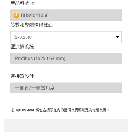
igus-icon-copy-clipboard
產品料號
igus-icon-lieferzeit
BUS9041060
芯數和導體標稱截面
(2x0.25)C
匯流排系統
連接器設計
igus®GmbH將包含接頭在內的整個長度都認定為電纜長度。
igus-icon-info