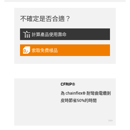
不確定是否合適？
計算產品使用壽命
igus-icon-lebensdauerrechner
索取免費樣品
igus-icon-gratismuster
CFRIP®
為 chainflex® 耐彎曲電纜剝
皮時節省50%的時間
igus-ico