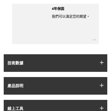
4年保固
我們可以滿足您的期望。
igus-ico
igus
技術數據
igus
產品說明
igus
線上工具