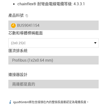
chainflex® 耐彎曲電線電纜等級: 4.3.3.1
igus-icon-copy-clipboard
產品料號
igus-icon-lieferzeit
BUS9041154
芯數和導體標稱截面
(2x0.25)C
匯流排系統
連接器設計
igus®GmbH將包含接頭在內的整個長度都認定為電纜長度。
igus-icon-info