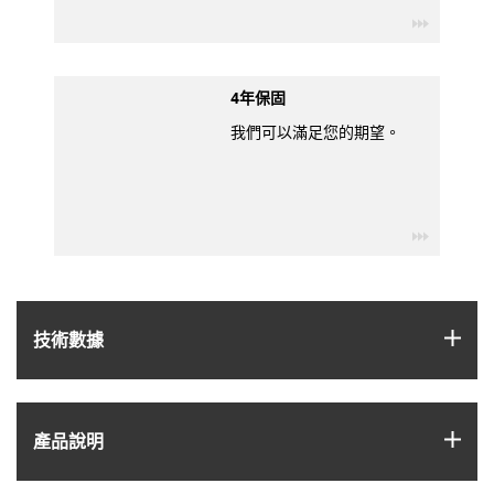
igus-ico
4年保固
我們可以滿足您的期望。
igus-ico
igus
技術數據
igus
產品說明