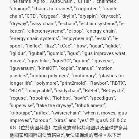
The terms "Apiro", "AutoChain", "CFRIP", "chainflex",
"chainge", "chains for cranes", "conprotect", "cradle-
chain", "CTD", "drygear", "drylin", "dryspin", "dry-tech",
"dryway", "easy chain", "e-chain", "e-chain systems", "e-
ketten", "e-kettensysteme", "e-loop", "energy chain",
"energy chain systems", "enjoyneering", "e-skin", "e-
spool", "fixflex", "flizz", "i.Cee", "ibow", "igear", “iglide”,
"iglidur", "igubal", "igumid", "igus", "igus improves what
moves", "igus:bike", "igusGO", "igutex", "iguverse",
"iguversum", "kineKIT", "kopla", "manus", "motion
plastics", "motion polymers", "motionary", "plastics for
longer life", "polymore", "print2mold", "Rawbot", "RBTX",
"RCYL", "readycable", "readychain", "ReBeL", "ReCyycle",
"reguse", "robolink", "Rohbot", "savfe", "speedigus",
"superwise", "take the dryway", "tribofilament",
"tribotape", "triflex", "twisterchain", "when it moves, igus
improves", "xirodur", "xiros" and "yes" 是 igus® SE & Co.
KG（位於德國科隆）在德意志聯邦共和國以及全球許多其
他國家和國際司法管轄區均受法律保護的商標。以下是