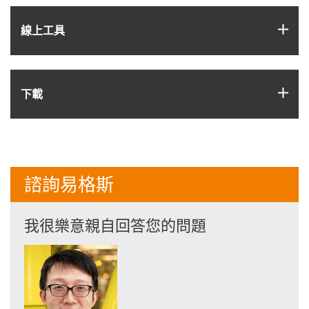
igus
線上工具
igus
下載
諮詢易格斯
我很樂意親自回答您的問題