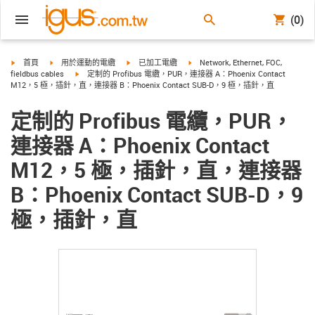
(0)
igus-icon-arrow-right
igus-icon-arrow-right
igus-icon-arrow-right
igus-icon-arrow-right
首頁
用於運動的電纜
已加工電纜
Network, Ethernet, FOC,
igus-icon-arrow-right
fieldbus cables
定制的 Profibus 電纜，PUR，連接器 A：Phoenix Contact
M12，5 極，插針，直，連接器 B：Phoenix Contact SUB-D，9 極，插針，直
定制的 Profibus 電纜，PUR，
連接器 A：Phoenix Contact
M12，5 極，插針，直，連接器
B：Phoenix Contact SUB-D，9
極，插針，直