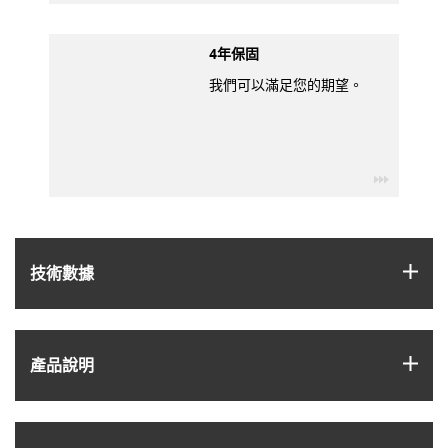
4年保固
我們可以滿足您的期望。
igus-ico
igus
技術數據
igus
產品說明