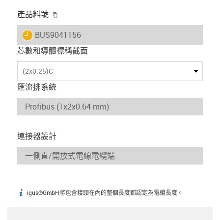
igus-icon-copy-clipboard
產品料號
igus-icon-lieferzeit
BUS9041156
芯數和導體標稱截面
(2x0.25)C
匯流排系統
連接器設計
igus®GmbH將包含接頭在內的整個長度都認定為電纜長度。
igus-icon-info