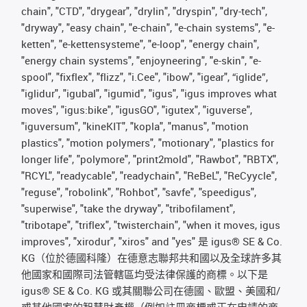
chain", "CTD", "drygear", "drylin", "dryspin", "dry-tech",
"dryway", "easy chain", "e-chain", "e-chain systems", "e-
ketten", "e-kettensysteme", "e-loop", "energy chain",
"energy chain systems", "enjoyneering", "e-skin", "e-
spool", "fixflex", "flizz", "i.Cee", "ibow", "igear", “iglide”,
"iglidur", "igubal", "igumid", "igus", "igus improves what
moves", "igus:bike", "igusGO", "igutex", "iguverse",
"iguversum", "kineKIT", "kopla", "manus", "motion
plastics", "motion polymers", "motionary", "plastics for
longer life", "polymore", "print2mold", "Rawbot", "RBTX",
"RCYL", "readycable", "readychain", "ReBeL", "ReCyycle",
"reguse", "robolink", "Rohbot", "savfe", "speedigus",
"superwise", "take the dryway", "tribofilament",
"tribotape", "triflex", "twisterchain", "when it moves, igus
improves", "xirodur", "xiros" and "yes" 是 igus® SE & Co.
KG（位於德國科隆）在德意志聯邦共和國以及全球許多其
他國家和國際司法管轄區均受法律保護的商標。以下是
igus® SE & Co. KG 或其關聯公司在德國、歐盟、美國和/
或其他國家的智慧財產權（例如註冊商標或正在申請的商