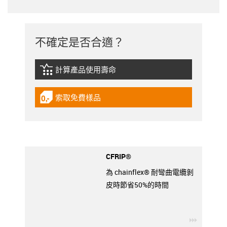
不確定是否合適？
計算產品使用壽命
igus-icon-lebensdauerrechner
索取免費樣品
igus-icon-gratismuster
CFRIP®
為 chainflex® 耐彎曲電纜剝
皮時節省50%的時間
igus-ico