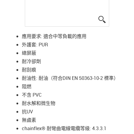
igus-icon-lup
應用要求: 適合中等負載的應用
外護套: PUR
總屏蔽
耐冷卻劑
耐刮痕
耐油性: 耐油（符合DIN EN 50363-10-2 標準）
阻燃
不含 PVC
耐水解和微生物
抗UV
無鹵素
chainflex® 耐彎曲電線電纜等級: 4.3.3.1