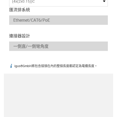
(4x(2x0.15))C
匯流排系統
連接器設計
igus®GmbH將包含接頭在內的整個長度都認定為電纜長度。
igus-icon-info