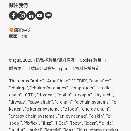
關注我們
語言:
中文
國家:
台灣
©
igus, 2026
隱私權政策/資料保護
Cookie 政策
議事規則
德國公司資訊 Imprint
資料保護設定
The terms "Apiro", "AutoChain", "CFRIP", "chainflex",
"chainge", "chains for cranes", "conprotect", "cradle-
chain", "CTD", "drygear", "drylin", "dryspin", "dry-tech",
"dryway", "easy chain", "e-chain", "e-chain systems", "e-
ketten", "e-kettensysteme", "e-loop", "energy chain",
"energy chain systems", "enjoyneering", "e-skin", "e-
spool", "fixflex", "flizz", "i.Cee", "ibow", "igear", “iglide”,
"iglidur", "igubal", "igumid", "igus", "igus improves what