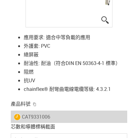
igus-icon-lup
應用要求: 適合中等負載的應用
外護套: PVC
總屏蔽
耐油性: 耐油（符合DIN EN 50363-4-1 標準）
阻燃
抗UV
chainflex® 耐彎曲電線電纜等級: 4.3.2.1
igus-icon-copy-clipboard
產品料號
igus-icon-lieferzeit
CAT9331006
芯數和導體標稱截面