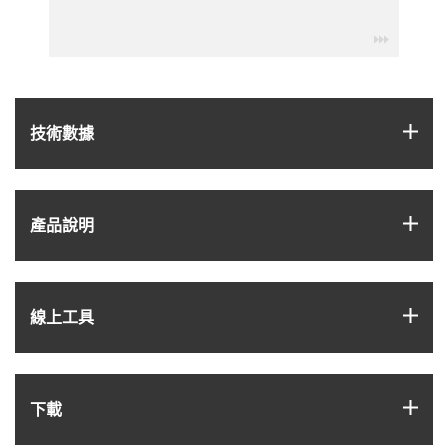
igus-ico
igus
技術數據
igus
產品說明
igus
線上工具
igus
下載