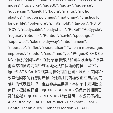
moves", "igus:bike", "igusGO", "igutex", "iguverse",
"iguversum", "kineKIT", "kopla", "manus", "motion
plastics", "motion polymers", "motionary", "plastics for
longer life", "polymore", "print2mold", "Rawbot", "RBTX",
"RCYL", "readycable", "readychain", "ReBeL", "ReCyycle",
"reguse", "robolink", "Rohbot", "savfe", "speedigus",
"superwise", "take the dryway", "tribofilament",
"tribotape", "triflex", "twisterchain", "when it moves, igus
improves", "xirodur", "xiros" and "yes" 是 igus® SE & Co.
KG（位於德國科隆）在德意志聯邦共和國以及全球許多其
他國家和國際司法管轄區均受法律保護的商標。以下是
igus® SE & Co. KG 或其關聯公司在德國、歐盟、美國和/
或其他國家的智慧財產權（例如註冊商標或正在申請的商
標）的代表性清單，但並非詳盡無遺。本清單中未列出之
商標、標誌或標語，igus® SE & Co. KG 仍保有其相關智
慧財產權。igus® SE & Co. KG 特此聲明，本公司不銷售
Allen Bradley、B&R、Baumüller、Beckhoff、Lahr、
Control Techniques、Danaher Motion、ELAU、