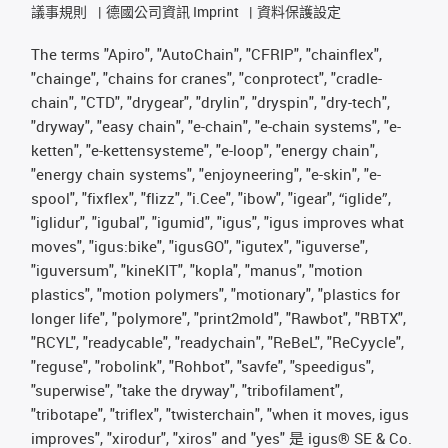
議事規則
德國公司資訊 Imprint
資料保護設定
The terms "Apiro", "AutoChain", "CFRIP", "chainflex",
"chainge", "chains for cranes", "conprotect", "cradle-
chain", "CTD", "drygear", "drylin", "dryspin", "dry-tech",
"dryway", "easy chain", "e-chain", "e-chain systems", "e-
ketten", "e-kettensysteme", "e-loop", "energy chain",
"energy chain systems", "enjoyneering", "e-skin", "e-
spool", "fixflex", "flizz", "i.Cee", "ibow", "igear", “iglide”,
"iglidur", "igubal", "igumid", "igus", "igus improves what
moves", "igus:bike", "igusGO", "igutex", "iguverse",
"iguversum", "kineKIT", "kopla", "manus", "motion
plastics", "motion polymers", "motionary", "plastics for
longer life", "polymore", "print2mold", "Rawbot", "RBTX",
"RCYL", "readycable", "readychain", "ReBeL", "ReCyycle",
"reguse", "robolink", "Rohbot", "savfe", "speedigus",
"superwise", "take the dryway", "tribofilament",
"tribotape", "triflex", "twisterchain", "when it moves, igus
improves", "xirodur", "xiros" and "yes" 是 igus® SE & Co.