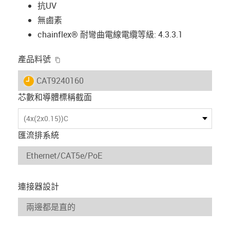
抗UV
無鹵素
chainflex® 耐彎曲電線電纜等級: 4.3.3.1
igus-icon-copy-clipboard
產品料號
igus-icon-lieferzeit
CAT9240160
芯數和導體標稱截面
(4x(2x0.15))C
匯流排系統
連接器設計