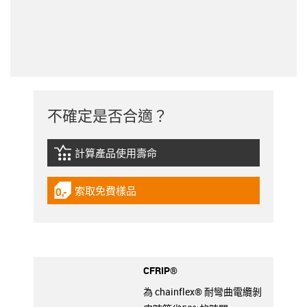
不確定是否合適？
計算產品使用壽命
igus-icon-lebensdauerrechner
索取免費樣品
igus-icon-gratismuster
CFRIP®
為 chainflex® 耐彎曲電纜剝