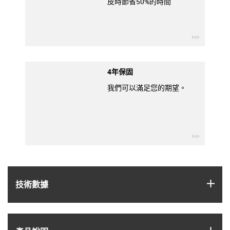
皮時節省50%的時間
igus-ico
4年保固
我們可以滿足您的期望。
igus-ico
igus
技術數據
igus