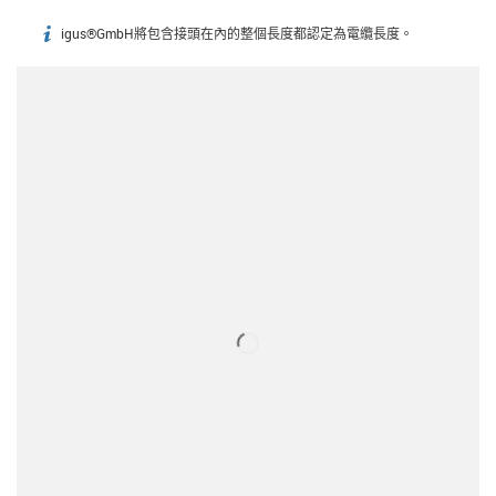
igus®GmbH將包含接頭在內的整個長度都認定為電纜長度。
igus-icon-info