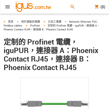
(0)
igus-icon-arrow-right
igus-icon-arrow-right
igus-icon-arrow-right
igus-icon-arrow-right
首頁
用於運動的電纜
已加工電纜
Network, Ethernet, FOC,
igus-icon-arrow-right
igus-icon-arrow-right
fieldbus cables
Profinet
定制的 Profinet 電纜，iguPUR，連接器 A：
Phoenix Contact RJ45，連接器 B：Phoenix Contact RJ45
定制的 Profinet 電纜，
iguPUR，連接器 A：Phoenix
Contact RJ45，連接器 B：
Phoenix Contact RJ45