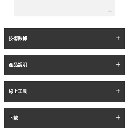
igus-ico
igus
技術數據
igus
產品說明
igus
線上工具
igus
下載