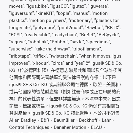
moves", "igus:bike", "igusGO", "igutex", "iguverse",
"iguversum", "kineKIT", "kopla", "manus", "motion
plastics", "motion polymers", "motionary", "plastics for
longer life", "polymore", "print2mold", "Rawbot", "RBTX",
"RCYL", "readycable", "readychain", "ReBeL", "ReCyycle",
"reguse", "robolink", "Rohbot", "savfe", "speedigus",
"superwise", "take the dryway", "tribofilament",
"tribotape", "triflex", "twisterchain", "when it moves, igus
improves", "xirodur", "xiros" and "yes" 是 igus® SE & Co.
KG（位於德國科隆）在德意志聯邦共和國以及全球許多其
他國家和國際司法管轄區均受法律保護的商標。以下是
igus® SE & Co. KG 或其關聯公司在德國、歐盟、美國和/
或其他國家的智慧財產權（例如註冊商標或正在申請的商
標）的代表性清單，但並非詳盡無遺。本清單中未列出之
商標、標誌或標語，igus® SE & Co. KG 仍保有其相關智
慧財產權。igus® SE & Co. KG 特此聲明，本公司不銷售
Allen Bradley、B&R、Baumüller、Beckhoff、Lahr、
Control Techniques、Danaher Motion、ELAU、