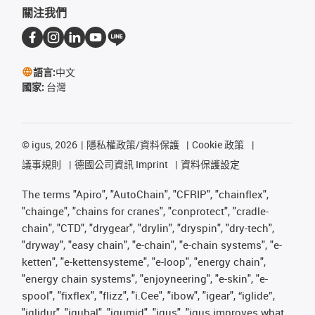
關注我們
語言:
中文
國家:
台灣
©
igus, 2026
隱私權政策/資料保護
Cookie 政策
議事規則
德國公司資訊 Imprint
資料保護設定
The terms "Apiro", "AutoChain", "CFRIP", "chainflex",
"chainge", "chains for cranes", "conprotect", "cradle-
chain", "CTD", "drygear", "drylin", "dryspin", "dry-tech",
"dryway", "easy chain", "e-chain", "e-chain systems", "e-
ketten", "e-kettensysteme", "e-loop", "energy chain",
"energy chain systems", "enjoyneering", "e-skin", "e-
spool", "fixflex", "flizz", "i.Cee", "ibow", "igear", “iglide”,
"iglidur", "igubal", "igumid", "igus", "igus improves what