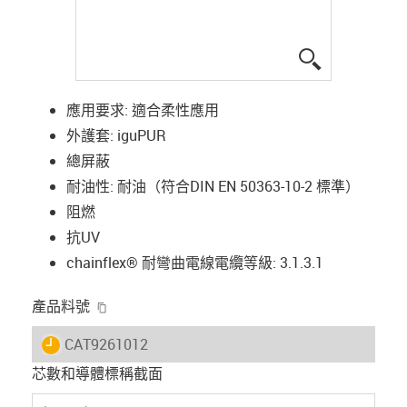
igus-icon-lup
應用要求: 適合柔性應用
外護套: iguPUR
總屏蔽
耐油性: 耐油（符合DIN EN 50363-10-2 標準）
阻燃
抗UV
chainflex® 耐彎曲電線電纜等級: 3.1.3.1
igus-icon-copy-clipboard
產品料號
igus-icon-lieferzeit
CAT9261012
芯數和導體標稱截面