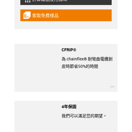
igus-icon-lebensdauerrechner
索取免費樣品
igus-icon-gratismuster
CFRIP®
為 chainflex® 耐彎曲電纜剝
皮時節省50%的時間
igus-ico
4年保固
我們可以滿足您的期望。