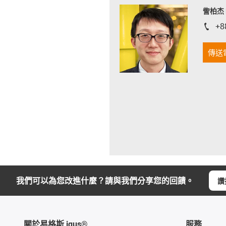
訾柏杰 D
+8
igus-i
傳送
我們可以為您改進什麼？請與我們分享您的回饋。
讚
關於易格斯 igus®
服務