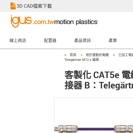
3D CAD檔案下載
線上商店
配置器
產品資訊
產業
igus-icon-arrow-right
igus-icon-arrow-right
igus-icon-ar
首頁
用於運動的電纜
已加工電
Telegärtner M12 x 編碼
客製化 CAT5e 電
接器 B：Telegärt