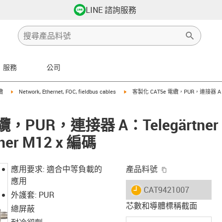
LINE 諮詢服務
服務
公司
row-right
igus-icon-arrow-right
igus-icon-arrow-right
纜
Network, Ethernet, FOC, fieldbus cables
客製化 CAT5e 電纜，PUR，連接器 A：T
纜，PUR，連接器 A：Telegärtner
ner M12 x 編碼
igus-icon-copy-
應用要求: 適合中等負載的
產品料號
應用
igus-icon-lieferzeit
CAT9421007
外護套: PUR
芯數和導體標稱截面
總屏蔽