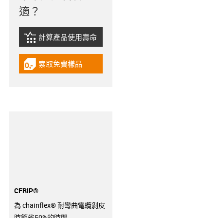
適？
計算產品使用壽命
igus-icon-lebensdauerrechner
索取免費樣品
igus-icon-gratismuster
CFRIP®
為 chainflex® 耐彎曲電纜剝皮
時節省50%的時間