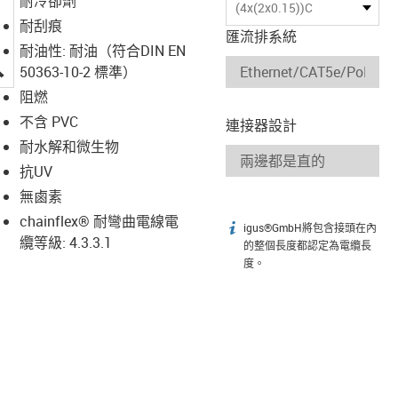
耐冷卻劑
(4x(2x0.15))C
耐刮痕
匯流排系統
耐油性: 耐油（符合DIN EN
igus-icon-lupe
50363-10-2 標準）
阻燃
不含 PVC
連接器設計
耐水解和微生物
抗UV
無鹵素
chainflex® 耐彎曲電線電
igus®GmbH將包含接頭在內
igus-icon-info
纜等級: 4.3.3.1
的整個長度都認定為電纜長
度。