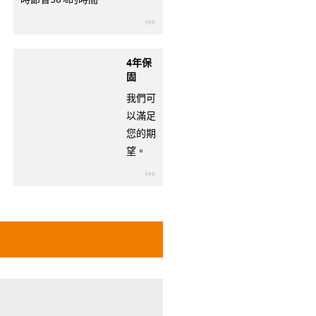
igus-icon-3arrow
4年保
固
我們可
以滿足
您的期
望。
igus-icon-3arrow