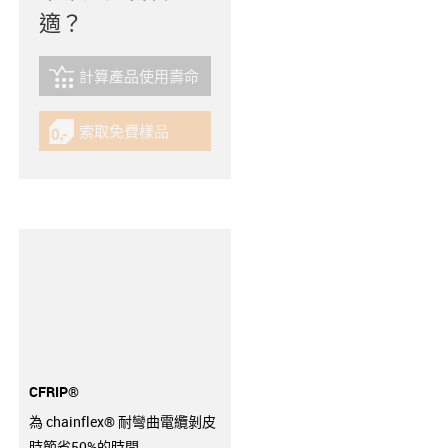
適？
計算產品使用壽命
igus-icon-lebensdauerrechner
索取免費樣品
igus-icon-gratismuster
CFRIP®
為 chainflex® 耐彎曲電纜剝皮
時節省50%的時間