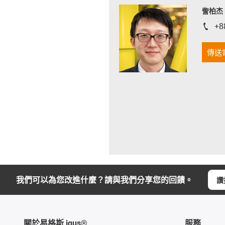
訾柏杰 D
+8
igus-i
傳送
我們可以為您改進什麼？請與我們分享您的回饋。
讚
關於易格斯 igus®
服務