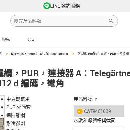
LINE 諮詢服務
服務
公司
row-right
igus-icon-arrow-right
igus-icon-arrow-right
纜
Network, Ethernet, FOC, fieldbus cables
客製化 Profinet 電纜，PUR，連接器 A
 電纜，PUR，連接器 A：Telegärtn
 M12 d 編碼，彎角
igus-icon-copy-
中負載應用
產品料號
PUR 外護套
igus-icon-lieferzeit
CAT9461009
總隔離網
芯數和導體標稱截面
耐冷卻劑