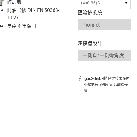
耐刮痕
(4x0.38)C
耐油（依 DIN EN 50363-
匯流排系統
10-2）
igus-icon-lupe
長達 4 年保固
連接器設計
igus®GmbH將包含接頭在內
igus-icon-info
的整個長度都認定為電纜長
度。