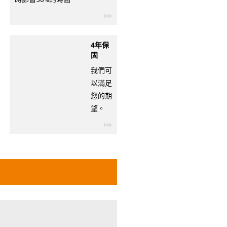
igus-icon-3arrow
4年保
固
我們可
以滿足
您的期
望。
igus-icon-3arrow