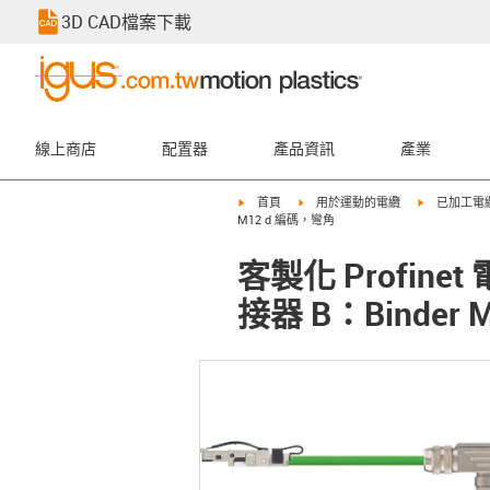
3D CAD檔案下載
線上商店
配置器
產品資訊
產業
igus-icon-arrow-right
igus-icon-arrow-right
igus-icon-ar
首頁
用於運動的電纜
已加工電
M12 d 編碼，彎角
客製化 Profinet
接器 B：Binder