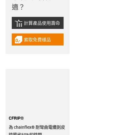
適？
計算產品使用壽命
igus-icon-lebensdauerrechner
索取免費樣品
igus-icon-gratismuster
CFRIP®
為 chainflex® 耐彎曲電纜剝皮
時節省50%的時間