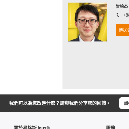
訾柏杰 D
+8
igus-i
傳送
我們可以為您改進什麼？請與我們分享您的回饋。
讚
關於易格斯 igus®
服務