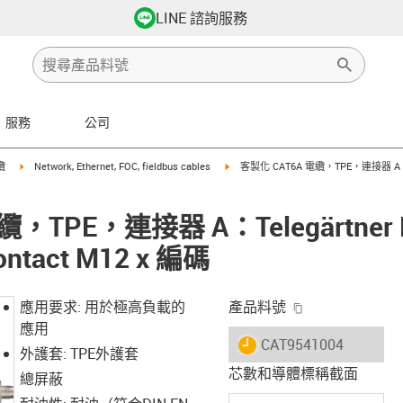
LINE 諮詢服務
服務
公司
row-right
igus-icon-arrow-right
igus-icon-arrow-right
纜
Network, Ethernet, FOC, fieldbus cables
客製化 CAT6A 電纜，TPE，連接器 A：Te
纜，TPE，連接器 A：Telegärtne
ontact M12 x 編碼
igus-icon-copy-
應用要求: 用於極高負載的
產品料號
應用
igus-icon-lieferzeit
CAT9541004
外護套: TPE外護套
芯數和導體標稱截面
總屏蔽