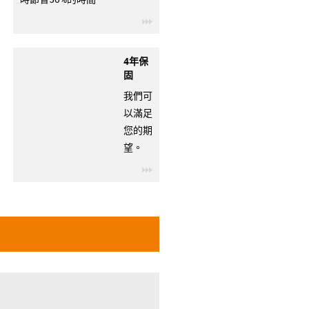
igus-icon-3arrow
4年保
固
我們可
以滿足
您的期
望。
igus-icon-3arrow