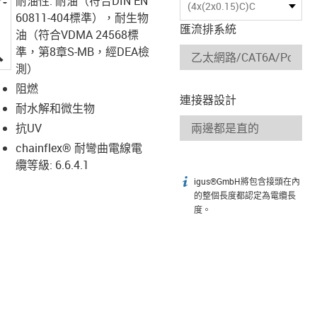
耐油性: 耐油（符合DIN EN
(4x(2x0.15)C)C
60811-404標準），耐生物
匯流排系統
油（符合VDMA 24568標
igus-icon-lupe
準，第8章S-MB，經DEA檢
測）
阻燃
連接器設計
耐水解和微生物
抗UV
chainflex® 耐彎曲電線電
纜等級: 6.6.4.1
igus®GmbH將包含接頭在內
igus-icon-info
的整個長度都認定為電纜長
度。