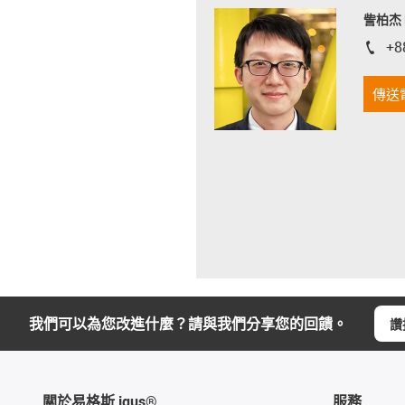
訾柏杰 D
+8
igus-i
傳送
我們可以為您改進什麼？請與我們分享您的回饋。
讚
關於易格斯 igus®
服務