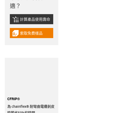
適？
計算產品使用壽命
igus-icon-lebensdauerrechner
索取免費樣品
igus-icon-gratismuster
CFRIP®
為 chainflex® 耐彎曲電纜剝皮
時節省50%的時間