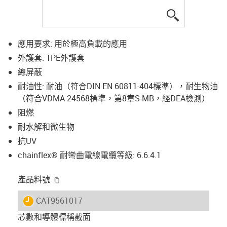
igus-icon-lup
應用要求: 用於極高負載的應用
外護套: TPE外護套
總屏蔽
耐油性: 耐油（符合DIN EN 60811-404標準），耐生物油
（符合VDMA 24568標準，第8章S-MB，經DEA檢測）
阻燃
耐水解和微生物
抗UV
chainflex® 耐彎曲電線電纜等級: 6.6.4.1
igus-icon-copy-clipboard
產品料號
igus-icon-lieferzeit
CAT9561017
芯數和導體標稱截面