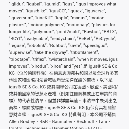
"iglidur", "igubal", "igumid", "igus", "igus improves what
moves", "igus:bike", "igusGO", "igutex", "iguverse",
"iguversum", "kineKIT", "kopla", "manus", "motion
plastics", "motion polymers", "motionary", "plastics for
longer life", "polymore", "print2mold", "Rawbot", "RBTX",
"RCYL", "readycable", "readychain", "ReBeL", "ReCyycle",
"reguse", "robolink", "Rohbot", "savfe", "speedigus",
"superwise", "take the dryway", "tribofilament",
"tribotape", "triflex", "twisterchain", "when it moves, igus
improves", "xirodur", "xiros" and "yes" 是 igus® SE & Co.
KG（位於德國科隆）在德意志聯邦共和國以及全球許多其
他國家和國際司法管轄區均受法律保護的商標。以下是
igus® SE & Co. KG 或其關聯公司在德國、歐盟、美國和/
或其他國家的智慧財產權（例如註冊商標或正在申請的商
標）的代表性清單，但並非詳盡無遺。本清單中未列出之
商標、標誌或標語，igus® SE & Co. KG 仍保有其相關智
慧財產權。igus® SE & Co. KG 特此聲明，本公司不銷售
Allen Bradley、B&R、Baumüller、Beckhoff、Lahr、
Control Techniques、Danaher Motion、ELAU、