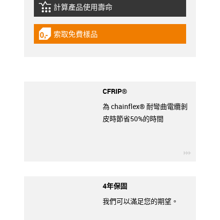
計算產品使用壽命
igus-icon-lebensdauerrechner
索取免費樣品
igus-icon-gratismuster
CFRIP®
為 chainflex® 耐彎曲電纜剝
皮時節省50%的時間
igus-ico
4年保固
我們可以滿足您的期望。