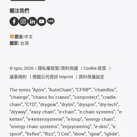
關注我們
語言:
中文
國家:
台灣
©
igus, 2026
隱私權政策/資料保護
Cookie 政策
議事規則
德國公司資訊 Imprint
資料保護設定
The terms "Apiro", "AutoChain", "CFRIP", "chainflex",
"chainge", "chains for cranes", "conprotect", "cradle-
chain", "CTD", "drygear", "drylin", "dryspin", "dry-tech",
"dryway", "easy chain", "e-chain", "e-chain systems", "e-
ketten", "e-kettensysteme", "e-loop", "energy chain",
"energy chain systems", "enjoyneering", "e-skin", "e-
spool", "fixflex", "flizz", "i.Cee", "ibow", "igear", “iglide”,