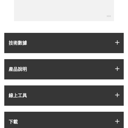
igus-ico
igus
技術數據
igus
產品說明
igus
線上工具
igus
下載