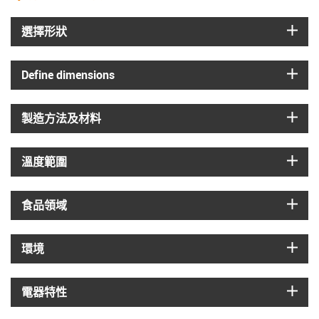
igus
選擇形狀
igus
Define dimensions
igus
製造方法及材料
igus
溫度範圍
igus
食品領域
igus
環境
igus
電器特性