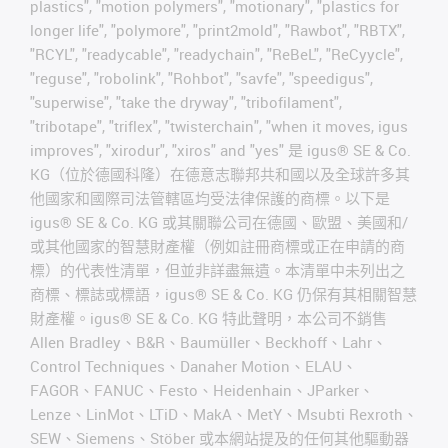
plastics", "motion polymers", "motionary", "plastics for
longer life", "polymore", "print2mold", "Rawbot", "RBTX",
"RCYL", "readycable", "readychain", "ReBeL", "ReCyycle",
"reguse", "robolink", "Rohbot", "savfe", "speedigus",
"superwise", "take the dryway", "tribofilament",
"tribotape", "triflex", "twisterchain", "when it moves, igus
improves", "xirodur", "xiros" and "yes" 是 igus® SE & Co.
KG（位於德國科隆）在德意志聯邦共和國以及全球許多其
他國家和國際司法管轄區均受法律保護的商標。以下是
igus® SE & Co. KG 或其關聯公司在德國、歐盟、美國和/
或其他國家的智慧財產權（例如註冊商標或正在申請的商
標）的代表性清單，但並非詳盡無遺。本清單中未列出之
商標、標誌或標語，igus® SE & Co. KG 仍保有其相關智慧
財產權。igus® SE & Co. KG 特此聲明，本公司不銷售
Allen Bradley、B&R、Baumüller、Beckhoff、Lahr、
Control Techniques、Danaher Motion、ELAU、
FAGOR、FANUC、Festo、Heidenhain、JParker、
Lenze、LinMot、LTiD、MakA、MetY、Msubti Rexroth、
SEW、Siemens、Stöber 或本網站提及的任何其他驅動器