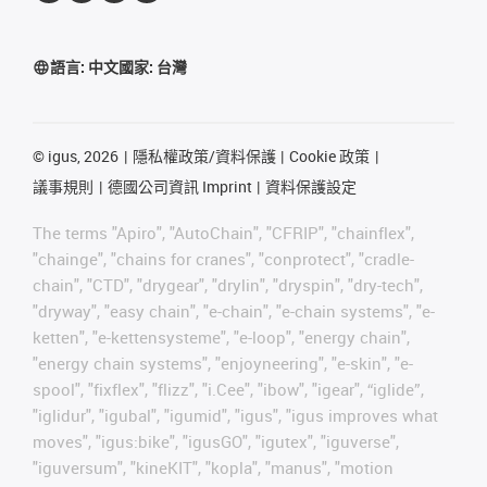
語言:
中文
國家:
台灣
©
igus, 2026
隱私權政策/資料保護
Cookie 政策
議事規則
德國公司資訊 Imprint
資料保護設定
The terms "Apiro", "AutoChain", "CFRIP", "chainflex",
"chainge", "chains for cranes", "conprotect", "cradle-
chain", "CTD", "drygear", "drylin", "dryspin", "dry-tech",
"dryway", "easy chain", "e-chain", "e-chain systems", "e-
ketten", "e-kettensysteme", "e-loop", "energy chain",
"energy chain systems", "enjoyneering", "e-skin", "e-
spool", "fixflex", "flizz", "i.Cee", "ibow", "igear", “iglide”,
"iglidur", "igubal", "igumid", "igus", "igus improves what
moves", "igus:bike", "igusGO", "igutex", "iguverse",
"iguversum", "kineKIT", "kopla", "manus", "motion