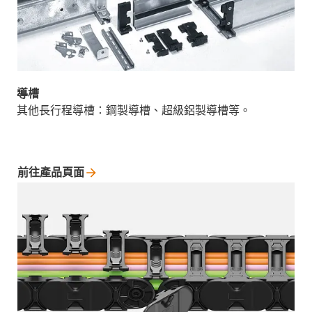
導槽
其他長行程導槽：鋼製導槽、超級鋁製導槽等。
前往產品頁面