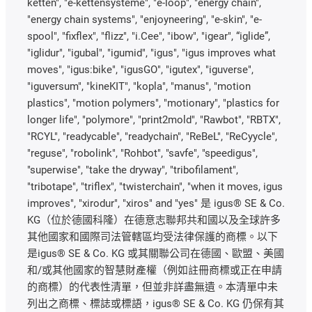
ketten", "e-kettensysteme", "e-loop", "energy chain",
"energy chain systems", "enjoyneering", "e-skin", "e-
spool", "fixflex", "flizz", "i.Cee", "ibow", "igear", “iglide”,
"iglidur", "igubal", "igumid", "igus", "igus improves what
moves", "igus:bike", "igusGO", "igutex", "iguverse",
"iguversum", "kineKIT", "kopla", "manus", "motion
plastics", "motion polymers", "motionary", "plastics for
longer life", "polymore", "print2mold", "Rawbot", "RBTX",
"RCYL", "readycable", "readychain", "ReBeL", "ReCyycle",
"reguse", "robolink", "Rohbot", "savfe", "speedigus",
"superwise", "take the dryway", "tribofilament",
"tribotape", "triflex", "twisterchain", "when it moves, igus
improves", "xirodur", "xiros" and "yes" 是 igus® SE & Co.
KG（位於德國科隆）在德意志聯邦共和國以及全球許多
其他國家和國際司法管轄區均受法律保護的商標。以下
是igus® SE & Co. KG 或其關聯公司在德國、歐盟、美國
和/或其他國家的智慧財產權（例如註冊商標或正在申請
的商標）的代表性清單，但並非詳盡無遺。本清單中未
列出之商標、標誌或標語，igus® SE & Co. KG 仍保有其