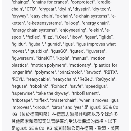
"chainge", "chains for cranes", "conprotect", "cradle-
chain", "CTD", "drygear", "drylin", "dryspin", "dry-tech",
"dryway", "easy chain", "e-chain", "e-chain systems", "e-
ketten", "e-kettensysteme", "e-loop", "energy chain",
"energy chain systems", "enjoyneering", "e-skin", "e-
spool", "fixflex", "flizz", "i.Cee", "ibow", "igear", “iglide”,
"iglidur", "igubal", "igumid", "igus", "igus improves what
moves", "igus:bike", "igusGO", "igutex", "iguverse",
"iguversum", "kineKIT", "kopla", "manus", "motion
plastics", "motion polymers", "motionary", "plastics for
longer life", "polymore", "print2mold", "Rawbot", "RBTX",
"RCYL", "readycable", "readychain", "ReBeL", "ReCyycle",
"reguse", "robolink", "Rohbot", "savfe", "speedigus",
"superwise", "take the dryway", "tribofilament",
"tribotape", "triflex", "twisterchain", "when it moves, igus
improves", "xirodur", "xiros" and "yes" 是 igus® SE & Co.
KG（位於德國科隆）在德意志聯邦共和國以及全球許多
其他國家和國際司法管轄區均受法律保護的商標。以下
是igus® SE & Co. KG 或其關聯公司在德國、歐盟、美國