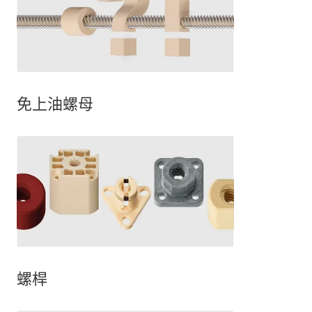
免上油螺母
螺桿