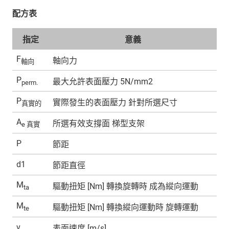
配方表
指定
意義
F
軸向力
軸向
P
最大允許表面壓力 5N/mm2
perm.
P
實際發生的表面壓力 針對所選尺寸
真實的
A
所選有效支撐面 梯型支架
e 真實
P
節距
d1
節距直徑
M
驅動扭矩 [Nm] 轉換旋轉時 成為縱向運動
ta
M
驅動扭矩 [Nm] 轉換縱向運動時 旋轉運動
te
v
表面速度 [m/s]