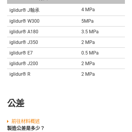
4 MPa
iglidur® J軸承
iglidur® W300
5MPa
iglidur® A180
3.5 MPa
iglidur® J350
2 MPa
iglidur® E7
0.5 MPa
iglidur® J200
2 MPa
iglidur® R
2 MPa
公差
前往材料概述
製造公差是多少？