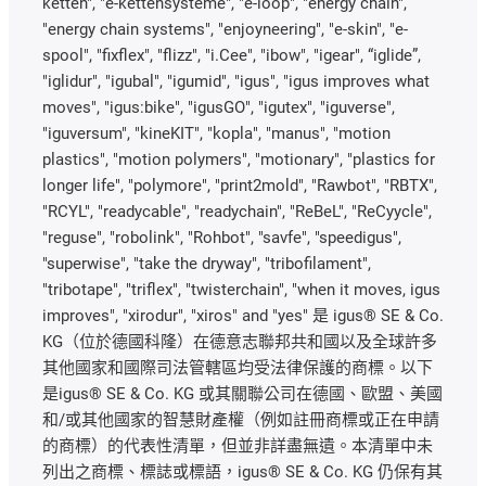
ketten", "e-kettensysteme", "e-loop", "energy chain",
"energy chain systems", "enjoyneering", "e-skin", "e-
spool", "fixflex", "flizz", "i.Cee", "ibow", "igear", “iglide”,
"iglidur", "igubal", "igumid", "igus", "igus improves what
moves", "igus:bike", "igusGO", "igutex", "iguverse",
"iguversum", "kineKIT", "kopla", "manus", "motion
plastics", "motion polymers", "motionary", "plastics for
longer life", "polymore", "print2mold", "Rawbot", "RBTX",
"RCYL", "readycable", "readychain", "ReBeL", "ReCyycle",
"reguse", "robolink", "Rohbot", "savfe", "speedigus",
"superwise", "take the dryway", "tribofilament",
"tribotape", "triflex", "twisterchain", "when it moves, igus
improves", "xirodur", "xiros" and "yes" 是 igus® SE & Co.
KG（位於德國科隆）在德意志聯邦共和國以及全球許多
其他國家和國際司法管轄區均受法律保護的商標。以下
是igus® SE & Co. KG 或其關聯公司在德國、歐盟、美國
和/或其他國家的智慧財產權（例如註冊商標或正在申請
的商標）的代表性清單，但並非詳盡無遺。本清單中未
列出之商標、標誌或標語，igus® SE & Co. KG 仍保有其